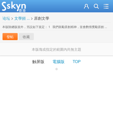
论坛
>
文學頻 ...
>
原創文學
本版除總版規外，另設如下規定： 1 我們鼓勵原創精神，並會酌情獎勵原創 ...
發帖
收藏
本版塊或指定的範圍內尚無主題
触屏版
電腦版
TOP
©