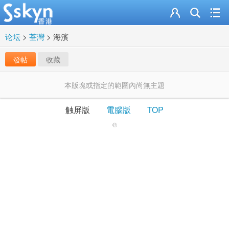
论坛
>
荃灣
>
海濱
發帖
收藏
本版塊或指定的範圍內尚無主題
触屏版
電腦版
TOP
©