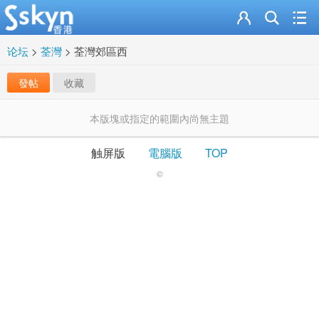
论坛
>
荃灣
>
荃灣郊區西
發帖
收藏
本版塊或指定的範圍內尚無主題
触屏版
電腦版
TOP
©