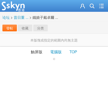
论坛
>
昔日重 ...
>
鐵娘子戴卓爾 ...
發帖
收藏
分类
本版塊或指定的範圍內尚無主題
触屏版
電腦版
TOP
©