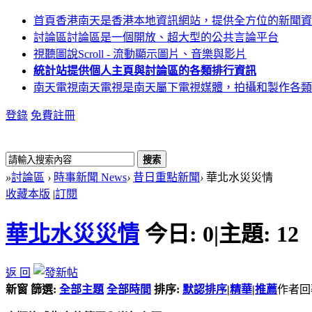
首頁
香港南天是香港本地資訊網站，提供全方位的新聞資
討論區
討論區是一個開放、超大型的公共言論平台
視聽圖說
Scroll - 流動顯示圖片、音樂與影片
統計站
提供個人主頁與討論區的各類排行資訊
南天電視
南天電視是南天屬下電視媒體，拍攝和製作各類
登錄
免費註冊
搜索
»
討論區
›
時事新聞 News
›
昔日重點新聞
›
華北水災災情
收藏本版
|
訂閱
華北水災災情
今日:
0
|
主題:
12
返 回
新窗
篩選:
全部主題
全部時間
排序:
默認排序
|
精華
|
推薦
作者
回