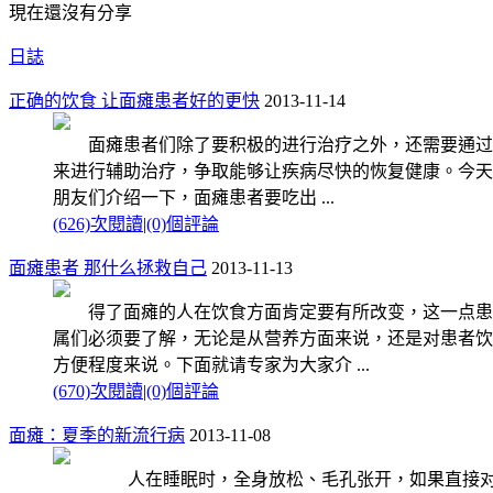
現在還沒有分享
日誌
正确的饮食 让面瘫患者好的更快
2013-11-14
面瘫患者们除了要积极的进行治疗之外，还需要通过
来进行辅助治疗，争取能够让疾病尽快的恢复健康。今天
朋友们介绍一下，面瘫患者要吃出 ...
(626)次閱讀
|
(0)個評論
面瘫患者 那什么拯救自己
2013-11-13
得了面瘫的人在饮食方面肯定要有所改变，这一点患
属们必须要了解，无论是从营养方面来说，还是对患者饮
方便程度来说。下面就请专家为大家介 ...
(670)次閱讀
|
(0)個評論
面瘫：夏季的新流行病
2013-11-08
人在睡眠时，全身放松、毛孔张开，如果直接对