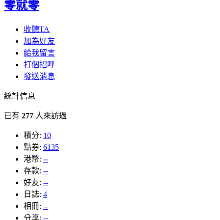
零就零
收聽TA
加為好友
給我留言
打個招呼
發送消息
統計信息
已有
277
人來訪過
積分:
10
點券:
6135
港幣:
--
存款:
--
好友:
--
日誌:
4
相冊:
--
分享:
--