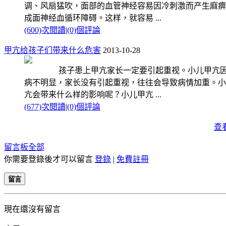
调、风扇猛吹，面部的血管神经容易因冷刺激而产生麻痹
成面神经血循环障碍。这样，就容易 ...
(600)次閱讀
|
(0)個評論
甲亢给孩子们带来什么危害
2013-10-28
孩子患上甲亢家长一定要引起重视。小儿甲亢因
病不明显，家长没有引起重视，往往会导致病情加重。小
亢会带来什么样的影响呢？小儿甲亢 ...
(677)次閱讀
|
(0)個評論
查
留言板
全部
你需要登錄後才可以留言
登錄
|
免費註冊
留言
現在還沒有留言