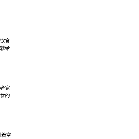
饮食
就给
者家
食的
着空