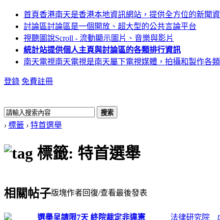
首頁
香港南天是香港本地資訊網站，提供全方位的新聞資
討論區
討論區是一個開放、超大型的公共言論平台
視聽圖說
Scroll - 流動顯示圖片、音樂與影片
統計站
提供個人主頁與討論區的各類排行資訊
南天電視
南天電視是南天屬下電視媒體，拍攝和製作各類
登錄
免費註冊
搜索
›
標籤
›
特首選舉
標籤: 特首選舉
相關帖子
版塊
作者
回復/查看
最後發表
選舉呈請限7天 終院裁定非違憲
法律研究院