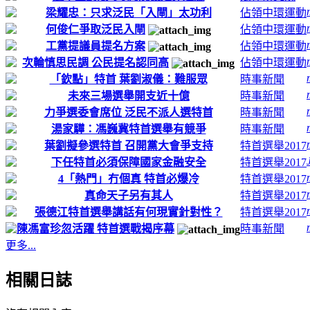
梁耀忠：只求泛民「入閘」太功利
佔領中環運動
何俊仁爭取泛民入閘
佔領中環運動
工黨提議員提名方案
佔領中環運動
次輪慎思民調 公民提名認同高
佔領中環運動
「欽點」特首 葉劉淑儀：難服眾
時事新聞
未來三場選舉開支近十億
時事新聞
力爭選委會席位 泛民不派人選特首
時事新聞
湯家驊：馮巍冀特首選舉有競爭
時事新聞
葉劉擬參選特首 召開黨大會爭支持
特首選舉2017
下任特首必須保障國家金融安全
特首選舉2017
4「熱門」冇個真 特首必爆冷
特首選舉2017
真命天子另有其人
特首選舉2017
張德江特首選舉講話有何現實針對性？
特首選舉2017
陳馮富珍忽活躍 特首選戰揭序幕
時事新聞
更多...
相關日誌