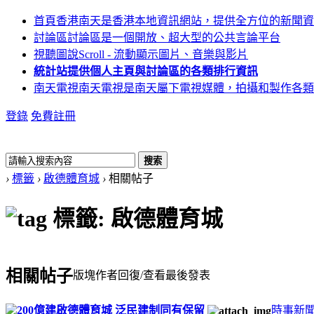
首頁
香港南天是香港本地資訊網站，提供全方位的新聞資
討論區
討論區是一個開放、超大型的公共言論平台
視聽圖說
Scroll - 流動顯示圖片、音樂與影片
統計站
提供個人主頁與討論區的各類排行資訊
南天電視
南天電視是南天屬下電視媒體，拍攝和製作各類
登錄
免費註冊
搜索
›
標籤
›
啟德體育城
›
相關帖子
標籤: 啟德體育城
相關帖子
版塊
作者
回復/查看
最後發表
200億建啟德體育城 泛民建制同有保留
時事新