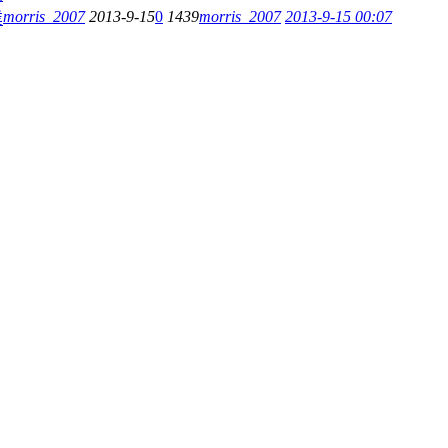
morris_2007
2013-9-15
0
1439
morris_2007
2013-9-15 00:07
業