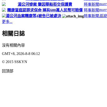
morr
湄公河慘案 肇因華船拒交保護費
時事新聞
morr
糯康當庭認罪求保命 稱有600萬人民幣可賠償
時事新聞
湄公河血案糯康等4被告已被處決
時事新聞
孤寂
更多...
相關日誌
沒有相關內容
GMT+8, 2026-8-8 06:12
© 2015 SSKYN
回頂部