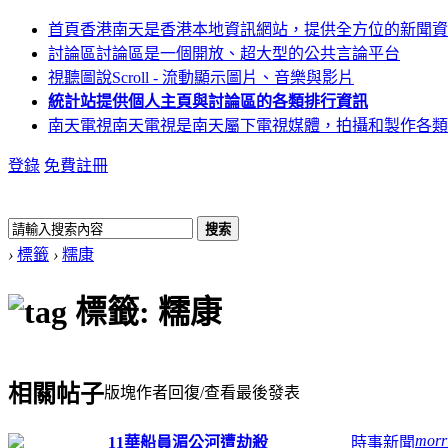
首頁
香港南天是香港本地資訊網站，提供全方位的新聞資
討論區
討論區是一個開放、超大型的公共言論平台
視聽圖說
Scroll - 流動顯示圖片、音樂與影片
統計站
提供個人主頁與討論區的各類排行資訊
南天電視
南天電視是南天屬下電視媒體，拍攝和製作各類
登錄
免費註冊
搜索
›
標籤
›
糯康
標籤: 糯康
相關帖子
版塊
作者
回復/查看
最後發表
morr
11華船員湄公河遭劫殺
時事新聞