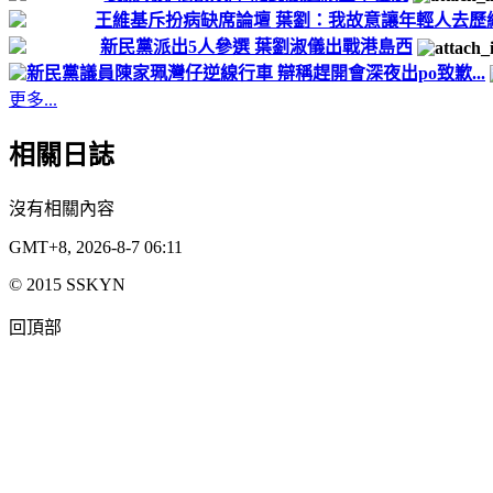
王維基斥扮病缺席論壇 葉劉：我故意讓年輕人去歷
新民黨派出5人參選 葉劉淑儀出戰港島西
新民黨議員陳家珮灣仔逆線行車 辯稱趕開會深夜出po致歉...
更多...
相關日誌
沒有相關內容
GMT+8, 2026-8-7 06:11
© 2015 SSKYN
回頂部