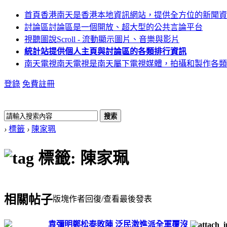
首頁
香港南天是香港本地資訊網站，提供全方位的新聞資
討論區
討論區是一個開放、超大型的公共言論平台
視聽圖說
Scroll - 流動顯示圖片、音樂與影片
統計站
提供個人主頁與討論區的各類排行資訊
南天電視
南天電視是南天屬下電視媒體，拍攝和製作各類
登錄
免費註冊
搜索
›
標籤
›
陳家珮
標籤: 陳家珮
相關帖子
版塊
作者
回復/查看
最後發表
袁彌明鄭松泰敗陣 泛民激進派全軍覆沒