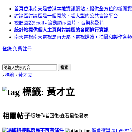
首頁
香港南天是香港本地資訊網站，提供全方位的新聞資
討論區
討論區是一個開放、超大型的公共言論平台
視聽圖說
Scroll - 流動顯示圖片、音樂與影片
統計站
提供個人主頁與討論區的各類排行資訊
南天電視
南天電視是南天屬下電視媒體，拍攝和製作各類
登錄
免費註冊
搜索
›
標籤
›
黃才立
標籤: 黃才立
相關帖子
版塊
作者
回復/查看
最後發表
morri
馮驊指接載選民不可有條件
區會選舉2015