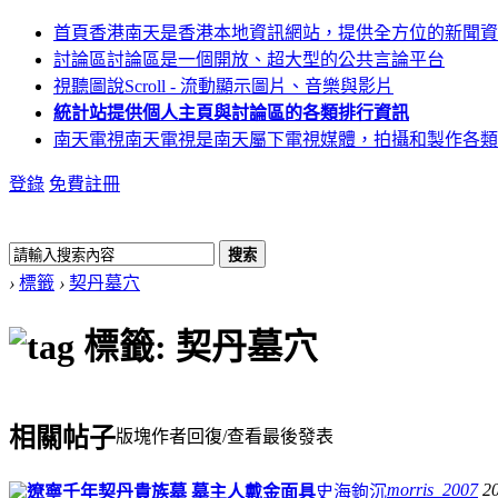
首頁
香港南天是香港本地資訊網站，提供全方位的新聞資
討論區
討論區是一個開放、超大型的公共言論平台
視聽圖說
Scroll - 流動顯示圖片、音樂與影片
統計站
提供個人主頁與討論區的各類排行資訊
南天電視
南天電視是南天屬下電視媒體，拍攝和製作各類
登錄
免費註冊
搜索
›
標籤
›
契丹墓穴
標籤: 契丹墓穴
相關帖子
版塊
作者
回復/查看
最後發表
morris_2007
2
遼寧千年契丹貴族墓 墓主人戴金面具
史海鉤沉