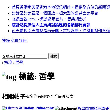
首頁
香港南天是香港本地資訊網站，提供全方位的新聞資
討論區
討論區是一個開放、超大型的公共言論平台
視聽圖說
Scroll - 流動顯示圖片、音樂與影片
統計站
提供個人主頁與討論區的各類排行資訊
南天電視
南天電視是南天屬下電視媒體，拍攝和製作各類
登錄
免費註冊
搜索
›
標籤
›
哲學
標籤: 哲學
相關帖子
版塊
作者
回復/查看
最後發表
History of Indian Philosophy
哲學圖書館
燕南天