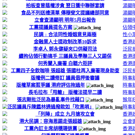
拍板查曾蔭權涉貪 翌日獲中聯辦宴請
湯顯
食品不列送禮清單 傳穆斐文提議總部同意
湯顯
立會查湯顯明 明年5月出報告
湯顯
工黨提議員提名方案
佔領
民調﹕合法同性婚姻意見兩極
性小
金融業人士提政制改革10訴求
香港
李卓人 郭永健疑夾口供礙司法
泛民
續拘佔領行動搞手 三議員及學聯三人又踢保
香港
何秀蘭入廉署 白韞六拒評
香港
工黨四子全飲咖啡 張超雄 張國柱再入廉署現身助查
泛民
版權例二讀修訂 議員倡押後審議
時事
版權草案惹爭議 港府評估拖過年
時事
長毛拉布「甩轆」 版權法提早二讀
時事
張志剛批泛民為暴亂事件找藉口
猴年
泛民議員斥陳鑑林通過撥款如「吹黑哨」
時事
「列陣」成立 九月搶攻立會
香港
港大民調：容海恩踢走張超雄
立會選
工黨內訌主席胡穗珊退黨
香港