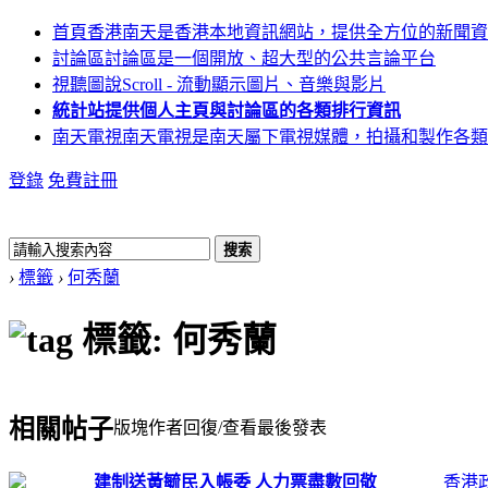
首頁
香港南天是香港本地資訊網站，提供全方位的新聞資
討論區
討論區是一個開放、超大型的公共言論平台
視聽圖說
Scroll - 流動顯示圖片、音樂與影片
統計站
提供個人主頁與討論區的各類排行資訊
南天電視
南天電視是南天屬下電視媒體，拍攝和製作各類
登錄
免費註冊
搜索
›
標籤
›
何秀蘭
標籤: 何秀蘭
相關帖子
版塊
作者
回復/查看
最後發表
建制送黃毓民入帳委 人力票盡數回敬
香港