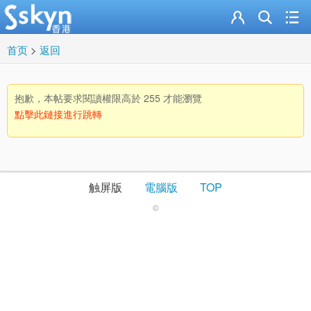
首页
>
返回
抱歉，本帖要求閱讀權限高於 255 才能瀏覽
點擊此鏈接進行跳轉
触屏版
電腦版
TOP
©