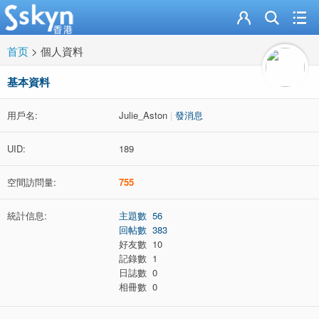
首页
>
個人資料
基本資料
用戶名:
Julie_Aston
|
發消息
UID:
189
空間訪問量:
755
統計信息:
主題數 56
回帖數 383
好友數 10
記錄數 1
日誌數 0
相冊數 0