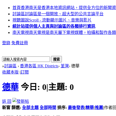
首頁
香港南天是香港本地資訊網站，提供全方位的新聞資
討論區
討論區是一個開放、超大型的公共言論平台
視聽圖說
Scroll - 流動顯示圖片、音樂與影片
統計站
提供個人主頁與討論區的各類排行資訊
南天電視
南天電視是南天屬下電視媒體，拍攝和製作各類
登錄
免費註冊
搜索
»
討論區
›
香港各區 HK Districts
›
荃灣
›
德華
收藏本版
|
訂閱
德華
今日:
0
|
主題:
0
返 回
新窗
篩選:
全部主題
全部時間
排序:
最後發表
|
精華
|
推薦
|
作者
回