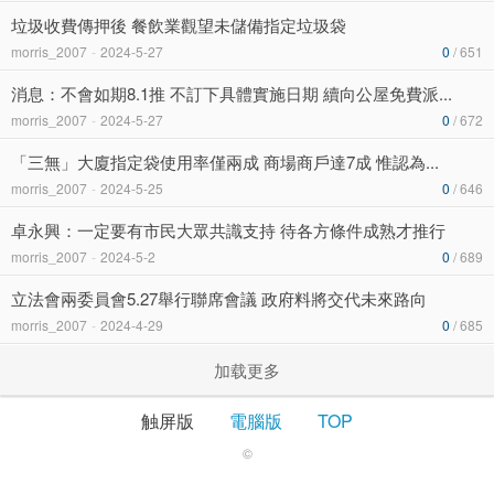
垃圾收費傳押後 餐飲業觀望未儲備指定垃圾袋
morris_2007
-
2024-5-27
0
/ 651
消息：不會如期8.1推 不訂下具體實施日期 續向公屋免費派...
morris_2007
-
2024-5-27
0
/ 672
「三無」大廈指定袋使用率僅兩成 商場商戶達7成 惟認為...
morris_2007
-
2024-5-25
0
/ 646
卓永興：一定要有市民大眾共識支持 待各方條件成熟才推行
morris_2007
-
2024-5-2
0
/ 689
立法會兩委員會5.27舉行聯席會議 政府料將交代未來路向
morris_2007
-
2024-4-29
0
/ 685
加载更多
触屏版
電腦版
TOP
©