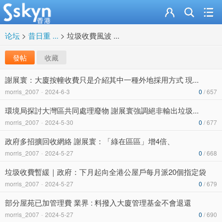
论坛
>
昔日重 ...
>
垃圾收費風波 ...
發帖
收藏
謝展寰：大廈按幢收費只是介紹其中一種外地採用方式 現...
morris_2007
-
2024-6-3
0
/ 657
環境局探討大灣區共同處理廢物 謝展寰強調絕非輸出垃圾...
morris_2007
-
2024-5-30
0
/ 677
政府多招擴回收網絡 謝展寰：「綠在區區」增4倍、
morris_2007
-
2024-5-27
0
/ 668
垃圾收費暫緩｜政府：下月起向全港公屋戶每月派20個指定袋
morris_2007
-
2024-5-27
0
/ 679
部分屋苑已加管理費 業界 : 料撥入大廈管理基金不會退還
morris_2007
-
2024-5-27
0
/ 690