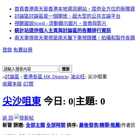
首頁
香港南天是香港本地資訊網站，提供全方位的新聞資
討論區
討論區是一個開放、超大型的公共言論平台
視聽圖說
Scroll - 流動顯示圖片、音樂與影片
統計站
提供個人主頁與討論區的各類排行資訊
南天電視
南天電視是南天屬下電視媒體，拍攝和製作各類
登錄
免費註冊
搜索
»
討論區
›
香港各區 HK Districts
›
油尖旺
›
尖沙咀東
收藏本版
|
訂閱
尖沙咀東
今日:
0
|
主題:
0
返 回
新窗
篩選:
全部主題
全部時間
排序:
最後發表
|
精華
|
推薦
|
作者
回