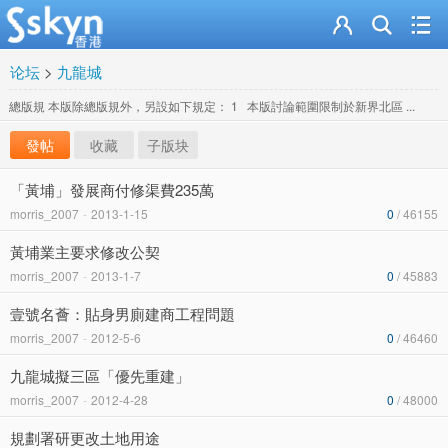
论坛
>
九龍城
總版規 本版除總版規外，另設如下規定： 1 本版討論範圍限制於新界北區 ...
發帖
收藏
子版块
「黃埔」發展商付修渠費235萬
morris_2007
-
2013-1-15
0
/ 46155
黃埔業主要求修改公契
morris_2007
-
2013-1-7
0
/ 45883
壹號名薈：貼身男廁建商工程問題
morris_2007
-
2012-5-6
0
/ 46460
九龍城擬三區「優先重建」
morris_2007
-
2012-4-28
0
/ 48000
規劃署研更改土地用途