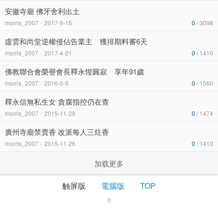
安徽寺廟 佛牙舍利出土
morris_2007
-
2017-9-15
0
/ 3098
虛雲和尚堂逆權侵佔告業主 獲排期料審6天
morris_2007
-
2017-4-21
0
/ 1410
佛教聯合會榮譽會長釋永惺圓寂 享年91歲
morris_2007
-
2016-5-6
0
/ 1560
釋永信無私生女 貪腐指控仍在查
morris_2007
-
2015-11-29
0
/ 1474
廣州寺廟禁賣香 改派每人三炷香
morris_2007
-
2015-11-26
0
/ 1410
加载更多
触屏版
電腦版
TOP
©