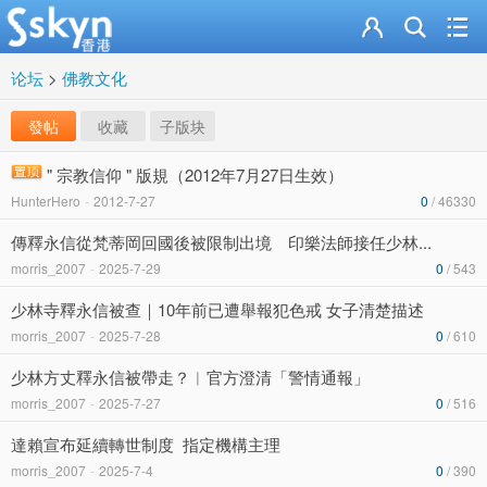
论坛
>
佛教文化
發帖
收藏
子版块
" 宗教信仰 " 版規（2012年7月27日生效）
HunterHero
-
2012-7-27
0
/ 46330
傳釋永信從梵蒂岡回國後被限制出境 印樂法師接任少林...
morris_2007
-
2025-7-29
0
/ 543
少林寺釋永信被查｜10年前已遭舉報犯色戒 女子清楚描述
morris_2007
-
2025-7-28
0
/ 610
少林方丈釋永信被帶走？︱官方澄清「警情通報」
morris_2007
-
2025-7-27
0
/ 516
達賴宣布延續轉世制度 指定機構主理
morris_2007
-
2025-7-4
0
/ 390