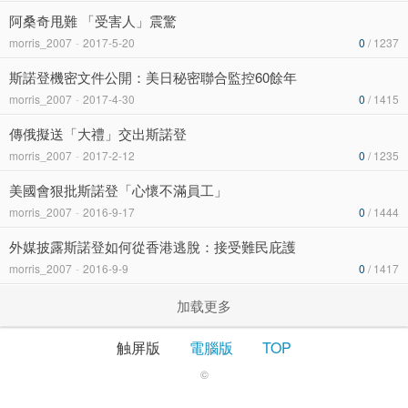
阿桑奇甩難 「受害人」震驚
morris_2007
-
2017-5-20
0
/ 1237
斯諾登機密文件公開：美日秘密聯合監控60餘年
morris_2007
-
2017-4-30
0
/ 1415
傳俄擬送「大禮」交出斯諾登
morris_2007
-
2017-2-12
0
/ 1235
美國會狠批斯諾登「心懷不滿員工」
morris_2007
-
2016-9-17
0
/ 1444
外媒披露斯諾登如何從香港逃脫：接受難民庇護
morris_2007
-
2016-9-9
0
/ 1417
加载更多
触屏版
電腦版
TOP
©