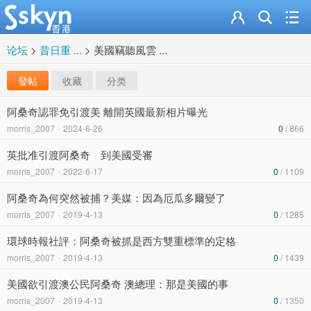
论坛
>
昔日重 ...
>
美國竊聽風雲 ...
發帖
收藏
分类
阿桑奇認罪免引渡美 離開英國最新相片曝光
morris_2007
-
2024-6-26
0
/ 866
英批准引渡阿桑奇 到美國受審
morris_2007
-
2022-6-17
0
/ 1109
阿桑奇為何突然被捕？美媒：因為厄瓜多爾變了
morris_2007
-
2019-4-13
0
/ 1285
環球時報社評：阿桑奇被抓是西方雙重標準的定格
morris_2007
-
2019-4-13
0
/ 1439
美國欲引渡澳公民阿桑奇 澳總理：那是美國的事
morris_2007
-
2019-4-13
0
/ 1350