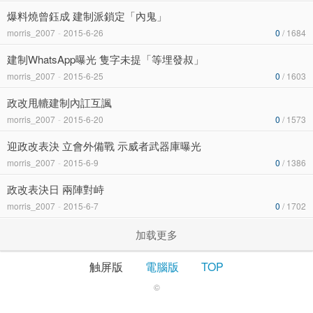
爆料燒曾鈺成 建制派鎖定「內鬼」
morris_2007
-
2015-6-26
0
/ 1684
建制WhatsApp曝光 隻字未提「等埋發叔」
morris_2007
-
2015-6-25
0
/ 1603
政改甩轆建制內訌互諷
morris_2007
-
2015-6-20
0
/ 1573
迎政改表決 立會外備戰 示威者武器庫曝光
morris_2007
-
2015-6-9
0
/ 1386
政改表決日 兩陣對峙
morris_2007
-
2015-6-7
0
/ 1702
加载更多
触屏版
電腦版
TOP
©