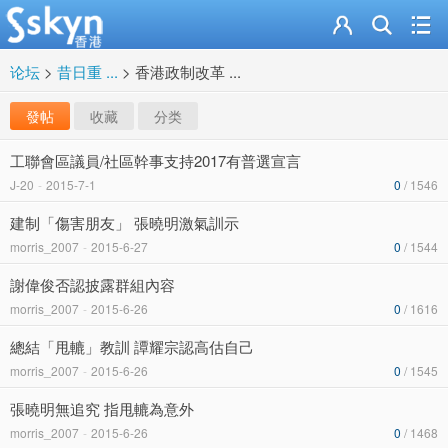
论坛
>
昔日重 ...
>
香港政制改革 ...
發帖
收藏
分类
工聯會區議員/社區幹事支持2017有普選宣言
J-20
-
2015-7-1
0
/ 1546
建制「傷害朋友」 張曉明激氣訓示
morris_2007
-
2015-6-27
0
/ 1544
謝偉俊否認披露群組內容
morris_2007
-
2015-6-26
0
/ 1616
總結「甩轆」教訓 譚耀宗認高估自己
morris_2007
-
2015-6-26
0
/ 1545
張曉明無追究 指甩轆為意外
morris_2007
-
2015-6-26
0
/ 1468