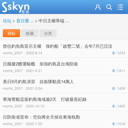
论坛
>
昔日重 ...
>
中日主權爭端 ...
發帖
收藏
分类
曾往釣魚島宣示主權 保釣船「啟豐二號」去年7月已沉沒
morris_2007
-
2022-8-14
0
/ 1234
日擬建2艘運輸艦 加強釣島及台海防衞
morris_2007
-
2021-9-21
0
/ 1411
美日9月釣島演習 自衞隊動員14萬人
morris_2007
-
2021-3-24
0
/ 1409
華海警船逗留釣島海域逾2天 打破最長紀錄
morris_2007
-
2020-10-13
0
/ 1465
日防衛省宣布：空自將全天候在東海執勤
morris_2007
-
2020-7-20
0
/ 1519