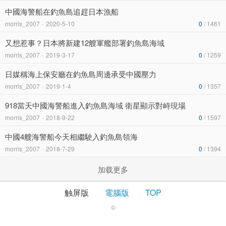
中國海警船在釣魚島追趕日本漁船
morris_2007
-
2020-5-10
0
/ 1461
又想惹事？日本將新建12艘軍艦部署釣魚島海域
morris_2007
-
2019-3-17
0
/ 1259
日媒稱海上保安廳在釣魚島周邊承受中國壓力
morris_2007
-
2019-1-4
0
/ 1357
918當天中國海警船進入釣魚島海域 衛星顯示對峙現場
morris_2007
-
2018-9-22
0
/ 1597
中國4艘海警船今天相繼駛入釣魚島領海
morris_2007
-
2018-7-29
0
/ 1394
加载更多
触屏版
電腦版
TOP
©