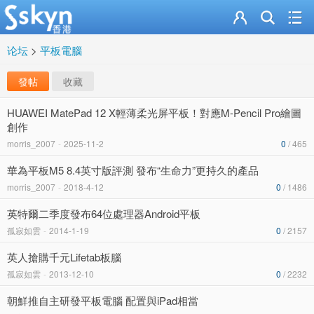
论坛
>
平板電腦
發帖
收藏
HUAWEI MatePad 12 X輕薄柔光屏平板！對應M-Pencil Pro繪圖
創作
morris_2007
-
2025-11-2
0
/ 465
華為平板M5 8.4英寸版評測 發布“生命力”更持久的產品
morris_2007
-
2018-4-12
0
/ 1486
英特爾二季度發布64位處理器Android平板
孤寂如雲
-
2014-1-19
0
/ 2157
英人搶購千元Lifetab板腦
孤寂如雲
-
2013-12-10
0
/ 2232
朝鮮推自主研發平板電腦 配置與iPad相當