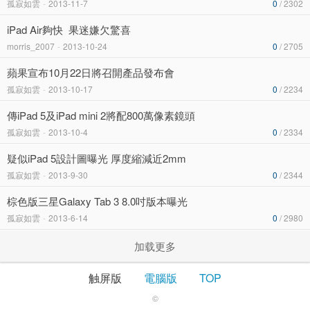
孤寂如雲
-
2013-11-7
0
/ 2302
iPad Air夠快 果迷嫌欠驚喜
morris_2007
-
2013-10-24
0
/ 2705
蘋果宣布10月22日將召開產品發布會
孤寂如雲
-
2013-10-17
0
/ 2234
傳iPad 5及iPad mini 2將配800萬像素鏡頭
孤寂如雲
-
2013-10-4
0
/ 2334
疑似iPad 5設計圖曝光 厚度縮減近2mm
孤寂如雲
-
2013-9-30
0
/ 2344
棕色版三星Galaxy Tab 3 8.0吋版本曝光
孤寂如雲
-
2013-6-14
0
/ 2980
加载更多
触屏版
電腦版
TOP
©