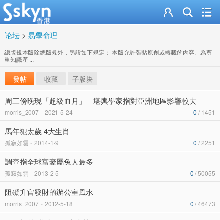
论坛
>
易學命理
總版規本版除總版規外，另設如下規定： 本版允許張貼原創或轉載的內容。為尊
重知識產 ...
發帖
收藏
子版块
周三傍晚現「超級血月」 堪輿學家指對亞洲地區影響較大
morris_2007
-
2021-5-24
0
/ 1451
馬年犯太歲 4大生肖
孤寂如雲
-
2014-1-9
0
/ 2251
調查指全球富豪屬兔人最多
孤寂如雲
-
2013-2-5
0
/ 50055
阻礙升官發財的辦公室風水
morris_2007
-
2012-5-18
0
/ 46473