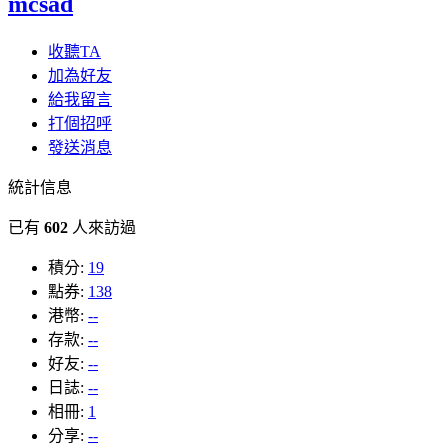
mcsad
收聽TA
加為好友
給我留言
打個招呼
發送消息
統計信息
已有
602
人來訪過
積分:
19
點券:
138
港幣:
--
存款:
--
好友:
--
日誌:
--
相冊:
1
分享:
--