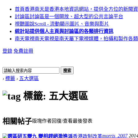
首頁
香港南天是香港本地資訊網站，提供全方位的新聞資
討論區
討論區是一個開放、超大型的公共言論平台
視聽圖說
Scroll - 流動顯示圖片、音樂與影片
統計站
提供個人主頁與討論區的各類排行資訊
南天電視
南天電視是南天屬下電視媒體，拍攝和製作各類
登錄
免費註冊
搜索
›
標籤
›
五大選區
標籤: 五大選區
相關帖子
版塊
作者
回復/查看
最後發表
morris_2007
2014
選區研五變九 變相趕絕激進派
香港政制改革