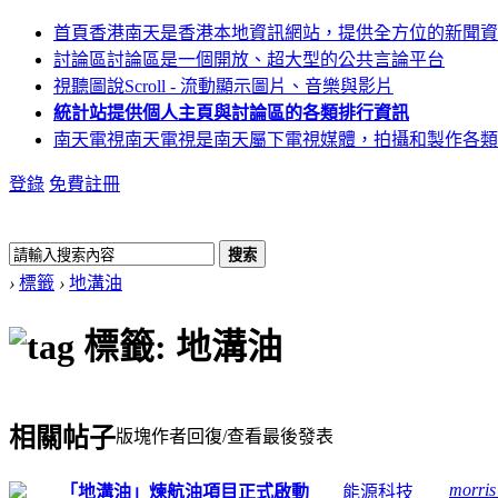
首頁
香港南天是香港本地資訊網站，提供全方位的新聞資
討論區
討論區是一個開放、超大型的公共言論平台
視聽圖說
Scroll - 流動顯示圖片、音樂與影片
統計站
提供個人主頁與討論區的各類排行資訊
南天電視
南天電視是南天屬下電視媒體，拍攝和製作各類
登錄
免費註冊
搜索
›
標籤
›
地溝油
標籤: 地溝油
相關帖子
版塊
作者
回復/查看
最後發表
morri
「地溝油」煉航油項目正式啟動
能源科技