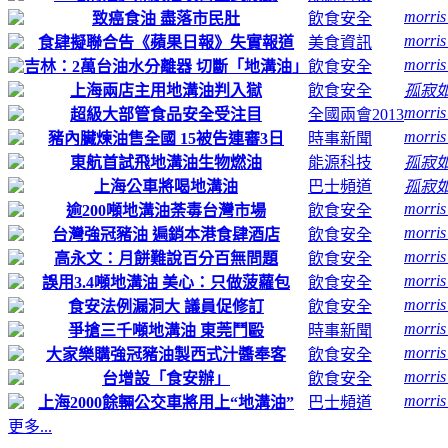
morri
致癌食油 盡落市民肚
飲食安全
morri
食肆擬聯合告《蘋果日報》失實報道
美食資訊
morri
吉林：2萬台油水分離器 切斷「地溝油」
飲食安全
上海兩店主用地溝油判入獄
飲食安全
孤寂
morri
超級大部管食品安全受注目
全國兩會2013
morri
豬內臟煉油售全國 15被告連審3日
時事新聞
東航首試飛地溝油生物燃油
能源科技
孤寂
上海公車將喝地溝油
巴士頻道
孤寂
morri
逾200噸地溝油荼毒台灣市場
飲食安全
morri
台灣強冠豬油 遍銷本港食肆酒店
飲食安全
morri
高永文：月餅難說百分百無問題
飲食安全
morri
誤用3.4噸地溝油 美心：只做菠蘿包
飲食安全
morri
食安法例漏洞大 議員促修訂
飲食安全
morri
爭搶三千噸地溝油 東莞鬥毆
時事新聞
morri
大家樂購強冠豬油製西式汁醬奉客
飲食安全
morri
台增設「食安辦」
飲食安全
morri
上海2000餘輛公交車將用上“地溝油”
巴士頻道
更多...