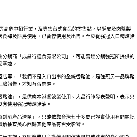
造等高危中招行業，及專售台式食品的零售點，以酥皮及肉醬製
樓食肆及餅房使用，已暫停使用及出售。至於從強冠入口精煉豬
油分銷商「成昌行糧食有限公司」，可能曾經分銷強冠所提供的
受牽連。
酒店等，「我們不是入口出事的全統香豬油，是強冠另一品牌豬
化驗報告，才知有否問題。
級豬油」，是供應本港餐飲業使用。大昌行昨發表聲明，表示只
沒有使用強冠精煉豬油。
攞到晒產品清單」，只能依靠台灣七十多間已證實使用有問題批
繼續抽查美心西餅其他產品有否受影響。