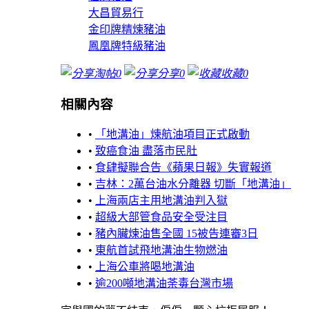
大昌貿易行
金印牌精煉豬油
鳳凰牌特級豬油
淘帖
0
分享
0
收藏
0
相關內容
•
「地溝油」煉航油項目正式啟動
•
致癌食油 盡落市民肚
•
食肆擬聯合告《蘋果日報》失實報道
•
吉林：2萬台油水分離器 切斷「地溝油」
•
上海兩店主用地溝油判入獄
•
超級大部管食品安全受注目
•
豬內臟煉油售全國 15被告連審3日
•
東航首試飛地溝油生物燃油
•
上海公車將喝地溝油
•
逾200噸地溝油荼毒台灣市場