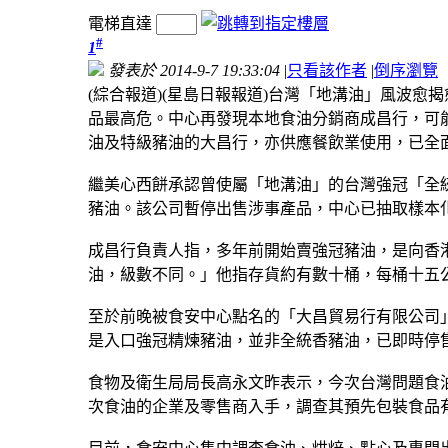
電梯直達
#
1
發表於 2014-9-7 19:33:04
|
只看該作者
|
倒序瀏覽
(綜合報道)(星島日報報道)台灣「地溝油」風波
品最高危。中心再發現本地食油分銷商成昌行，可
油及特級豬油的大昌行，亦供應餐飲業使用，已全
繼美心西餅承認曾使屬「地溝油」的台灣強冠「全
豬油。該公司暫停出售涉事產品，中心已抽取樣本
成昌行負責人指，多年前開始賣強冠豬油，是向香
油，級數不同。」他指存貨約有數十桶，每桶十五
至於前晚被食安中心點名的「大昌貿易行有限公司
是入口強冠精煉豬油，並非全統香豬油，已即時停
食物及衛生局局長高永文昨表示，今次台灣問題食
次食油的企業及零售商入手，調查其預先包裝食品