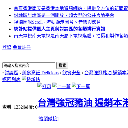
首頁
香港南天是香港本地資訊網站，提供全方位的新聞資
討論區
討論區是一個開放、超大型的公共言論平台
視聽圖說
Scroll - 流動顯示圖片、音樂與影片
統計站
提供個人主頁與討論區的各類排行資訊
南天電視
南天電視是南天屬下電視媒體，拍攝和製作各類
登錄
免費註冊
搜索
»
討論區
›
美食烹飪 Delicious
›
飲食安全
›
台灣強冠豬油 遍銷本
返回列表
台灣強冠豬油 遍銷本
查看:
1232
|
回覆:
0
[複製鏈接]