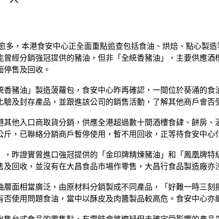
愈揭愈多，本港食安中心正全面重點追查包括食油、烘焙、點心製
能曾經分銷強冠提供的豬油，但非「全統香豬油」，主要供應酒
面停售及回收。
統香豬油」製造菠蘿包，食安中心昨再確認，一間位於葵涌的食
化驗及封存產品，並跟進該公司的銷售活動，了解其他商戶會否
港其他入口商取貨分銷，供應全港超過數十間酒樓食肆、餅房、
公斤，已聯絡分銷商戶暫停使用，暫不用回收，正等待食安中心
」，昨證實曾進口強冠提供的「金印牌精煉豬油」和「鳳凰牌特
售及回收，並沒有在大昌食品市場作零售，大昌行食品製造廠亦
油層面相當廣泛，由原材料分銷製成不同產品，「好難一時三刻
有否使用問題食油，當中以酥皮及肉醬製品較高危。食安中心亦