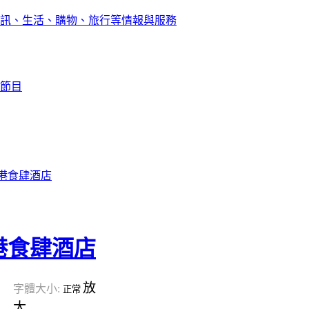
訊、生活、購物、旅行等情報與服務
節目
港食肆酒店
港食肆酒店
放
字體大小:
正常
大