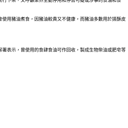
先行下架，又呼籲業界主動停用和停售可疑或涉事的食油和食
會使用豬油煮食，因豬油較貴又不健康，而豬油多數用於搓酥皮
保署表示，曾使用的食肆食油可作回收，製成生物柴油或肥皂等