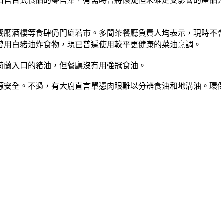
出售台式食品的零售點，有需時會將懷疑但未確定受影響的產品
餐廳酒樓等食肆仍門庭若市。多間茶餐廳負責人均表示，現時不
曾用白豬油炸食物，現已普遍使用較平更健康的菜油烹調。
荷蘭入口的豬油，但餐廳沒有用強冠食油。
源安全。不過，有大廚直言單憑肉眼難以分辨食油和地溝油。環