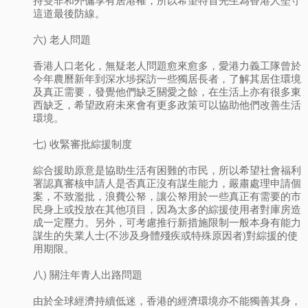
這道最後防線。
六) 老人問題
香港人口老化，無疑老人問題愈來愈多，愛港力義工隊曾於
今年農曆新年到深水埗探訪一些獨居長者，了解其居住環境
及真正需要，發覺他們缺乏關愛之餘，在生活上亦有很多東
西缺乏，希望政府未來會有更多政策可以協助他們改善生活
環境。
七) 收緊審批綜援制度
綜合援助原意是協助生活有困難的市民，所以希望社會福利
署認真審核申請人是否真正沒有謀生能力，嚴肅處理申請個
案，不致濫批，浪費公帑，讓公帑用於一些真正有需要的市
民身上或投放在其他項目，因為太多的綜援使用者對庫房造
成一定壓力。另外，可考慮推行新措施限制一般本身有能力
謀生的失業人士(不涉及身體殘疾或特殊原因者)對綜援的使
用期限。
八) 關注年青人出路問題
由於全球經濟持續低迷，香港的經濟環境亦不能獨善其身，