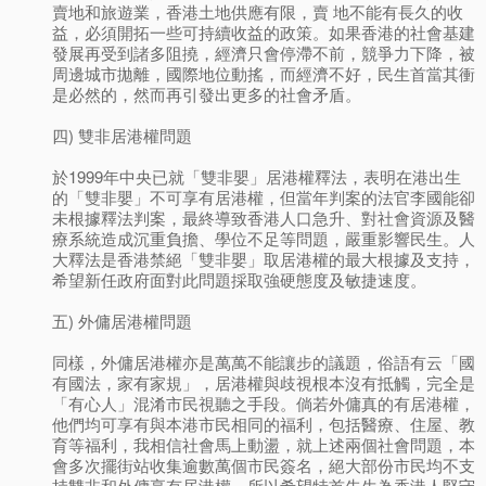
賣地和旅遊業，香港土地供應有限，賣 地不能有長久的收
益，必須開拓一些可持續收益的政策。如果香港的社會基建
發展再受到諸多阻撓，經濟只會停滯不前，競爭力下降，被
周邊城市拋離，國際地位動搖，而經濟不好，民生首當其衝
是必然的，然而再引發出更多的社會矛盾。
四) 雙非居港權問題
於1999年中央已就「雙非嬰」居港權釋法，表明在港出生
的「雙非嬰」不可享有居港權，但當年判案的法官李國能卻
未根據釋法判案，最終導致香港人口急升、對社會資源及醫
療系統造成沉重負擔、學位不足等問題，嚴重影響民生。人
大釋法是香港禁絕「雙非嬰」取居港權的最大根據及支持，
希望新任政府面對此問題採取強硬態度及敏捷速度。
五) 外傭居港權問題
同樣，外傭居港權亦是萬萬不能讓步的議題，俗語有云「國
有國法，家有家規」，居港權與歧視根本沒有抵觸，完全是
「有心人」混淆市民視聽之手段。倘若外傭真的有居港權，
他們均可享有與本港市民相同的福利，包括醫療、住屋、教
育等福利，我相信社會馬上動盪，就上述兩個社會問題，本
會多次擺街站收集逾數萬個市民簽名，絕大部份市民均不支
持雙非和外傭享有居港權，所以希望特首先生為香港人堅守