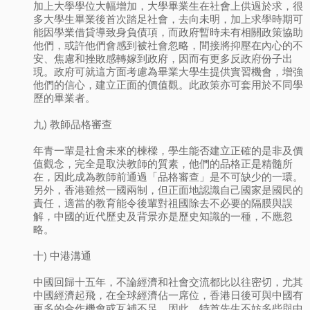
加上大學學位大幅增加，大學畢業生在社會上供過於求，很
多大學生畢業後首次踏足社會，去向未明，加上求學時期可
能因學業借貸導致身負債項，而政府暫時未有相關政策協助
他們，或許他們會感到被社會忽略，間接將抑壓在內心的不
安、焦慮和挫敗感轉嫁到政府，因而有更多反政府份子出
現。政府可就這方面考慮為畢業大學生提供實習機會，增強
他們的信心，建立正面的價值觀。此政策亦可套用於不同學
歷的畢業者。
九) 教師品格審查
年青一輩是社會未來的楝樑，學生能否建立正確的是非及價
值觀念，完全是取決教師的質素，他們的品格正是精髓所
在，因此成為教師前通過「品格審查」是不可缺少的一環。
另外，香港雖然一國兩制，但正面地認識自己國家是國民的
責任，適當的教育能令後輩對祖國除去不必要的隔膜與誤
解，中國的近代歷史及背景亦是歷史知識的一種，不應忽
略。
十) 中港溝通
中國回歸十五年，不論經濟和社會交流都比以往密切，尤其
中國經濟起飛，在全球經濟佔一席位，香港日後可與中國有
更多的合作機會或互補不足，因此，特首先生不妨多些與中