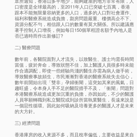
眾所週知，香港山多平地少，能夠建屋的地方非常有限，人
口密度是全球最高的，至2011年人口已突破七百萬，香港
跟本不能無限量容納更多的人口，過多的人口對社會運作、
福利和醫療系統造成負擔，劏房問題嚴重、樓價高企不下、
資源分配不勻，相信跟人口的數量有莫大關係。所以建議應
著手控制人口增長，例如每日150個單程證名額予內地人是
否已過時而作出新修訂?
二) 醫療問題
數年前，各醫院面對人才流失，以致醫生、護士均需長時間
當值，疲於奔命，導致狀態不佳，加上醫護人員很多時未能
作合適調配，即使一些經驗尚淺的醫生亦需為病人做手術，
導致醫療事故頻生，市民漸漸對香港的醫療系統失去信心，
數年前開始出現「雙非」孕婦衝閘，這突如其來的風氣，日
趨旺盛，令本身人手不足的醫院措手不及，「衝閘」問題對
本港醫療系統造成更加沉重的負擔，亦因如此，不少的醫護
人員寧願轉職到私立醫院或到診所當執業醫生，長遠來說是
一個惡性循環。因此如何吸納及培養更多的醫護人才是未來
的大方針。
三) 經濟問題
香港庫房的收入來源不多，而且稅率偏低，主要收益是來自