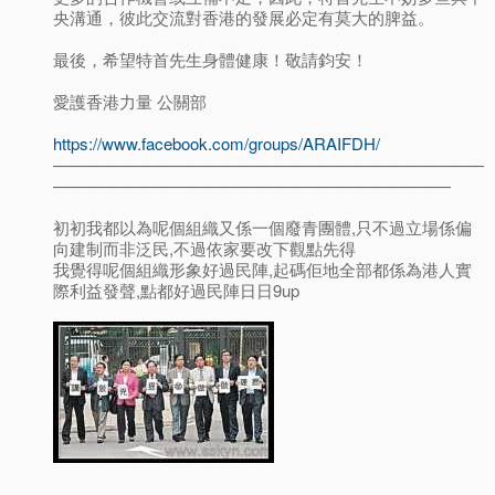
央溝通，彼此交流對香港的發展必定有莫大的脾益。
最後，希望特首先生身體健康！敬請鈞安！
愛護香港力量 公關部
https://www.facebook.com/groups/ARAIFDH/
——————————————————————————
————————————————————————
初初我都以為呢個組織又係一個廢青團體,只不過立場係偏
向建制而非泛民,不過依家要改下觀點先得
我覺得呢個組織形象好過民陣,起碼佢地全部都係為港人實
際利益發聲,點都好過民陣日日9up