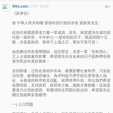
WikiLeaks
07-01 12:35
楼主
《訴求信》
致 中華人民共和國 香港特別行政區首長 梁振英先生 :
此信代表愛護香港力量一眾成員，首先，祝賀梁先生成功就
任新一屆特首，今年的七‧一是特別的日子，既是回歸十五
載，亦是新政府、新班子上場之日，實在可喜可賀！
由您勝出特首選舉開始，信念堅定，未受一眾「別有用心」
之人士或政黨所影響，希望梁先生在未來的日子能夠帶領香
港市民步向美好將來！
自回歸後，泛民在港胡作非為、嚴重影響社會秩序、污染政
治生態、破壞政府施法、為求利益不擇手段出賣香港人福
祉、令香港的秩序愈見混亂、經濟停滯不前，所以我們希望
改變現狀，支持政府，政府有士氣，施政才會順暢！這就是
愛港力出現的原因。有幾項民生問題比較迫切，希望梁先生
關注並能夠妥善處理:
一) 人口問題