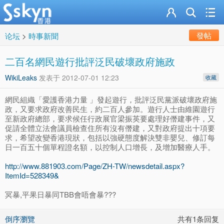
發帖
论坛
>
時事新聞
二百名網民遊行批評泛民破壞政府施政
WikiLeaks
发表于
2012-07-01 12:23
收藏
網民組織「愛護香港力量 」發起遊行，批評泛民黨派破壞政府施
政，又要求政府改善民生，約二百人參加。遊行人士由維園遊行
至新政府總部，要求候任行政展官梁振英要處理好僭建事件，又
促請全體立法會議員檢查住所有沒有僭建，又對政府提出十項要
求，希望改變香港現狀，包括以強硬態度解決雙非嬰兒、修訂每
日一百五十個單程證名額，以控制人口增長，及增加醫療人手。
http://www.881903.com/Page/ZH-TW/newsdetail.aspx?
ItemId=528349&
冥暴,平果日暴同TBB會唔會暴???
倒序瀏覽
共有1条回复