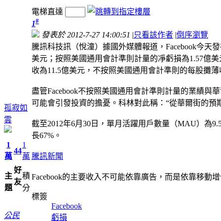
電梯直達
#
1
發表於 2012-7-27 14:00:51
|
只看該作者
|
倒序瀏覽
騰訊科技訊（悅潼）據國外媒體報道，Facebook今天發布
美元；按照美國通用會計準則計量的凈虧損為1.57億美
收為11.5億美元，不按照美國通用會計準則的每股攤薄收
盡管Facebook不按照美國通用會計準則計量的業績與華爾街預期
可能會引發投資的擔憂。科林對此稱：“從華爾街的預期來看
孤寂如
雲
截至2012年6月30日，單月活躍用戶數量（MAU）為9
長67%。
1
1
44
萬
萬
騰訊新聞
好
主
積
Facebook的主要收入不可能依靠廣告，而是依靠移動
友
題
分
標簽
Facebook
公民
虧損