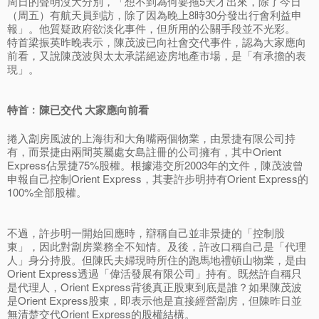
周日的聲明沒大分別，「想不到為何要拖5天才出來，除了今日
（周五）有航天員到訪，除了因為晚上8時30分發出行會利益申
報」。他質疑政府欲淡化事件，但所用的公關手段並不光彩。
特首梁振英昨晚表示，陳茂波已向社會交代事件，認為大家應向
前看，又說陳茂波與太太承諾絕迹房地產市場，是「有承擔的表
現」。
特首﹕陳已交代 大家應向前看
捲入劏房風波的上海街和大角嘴兩個物業，由景捷有限公司持
有，而景捷由兩間英屬處女島註冊的公司擁有，其中Orient
Express佔景捷75%股權。根據港交所2003年的文件，陳茂波曾
申報自己控制Orient Express，其妻許步明持有Orient Express的
100%全部股權。
不過，許步明一開始回應時，辯稱自己並非景捷的「控制股
東」，因此對劏房業務全不知情。及後，許改口稱自己是「代理
人」身分持股。但陳氏夫婦現時所住的跑馬地禮頓山物業，是由
Orient Express透過「偉活發展有限公司」持有。既然許自稱只
是代理人，Orient Express背後真正股東到底是誰？如果陳茂波
是Orient Express股東，即表示他是直接經營劏房，但陳昨日並
無清楚交代Orient Express的股權結構。