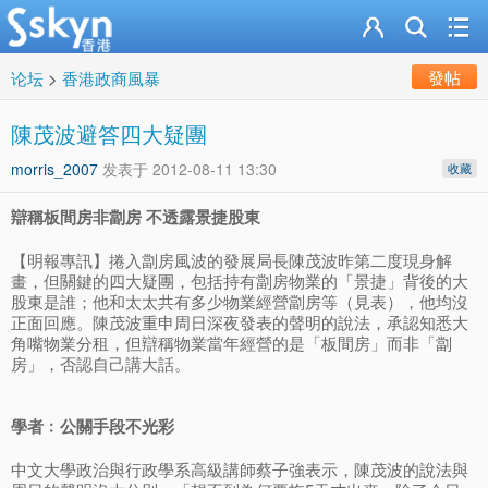
發帖
论坛
>
香港政商風暴
陳茂波避答四大疑團
morris_2007
发表于
2012-08-11 13:30
收藏
辯稱板間房非劏房 不透露景捷股東
【明報專訊】捲入劏房風波的發展局長陳茂波昨第二度現身解
畫，但關鍵的四大疑團，包括持有劏房物業的「景捷」背後的大
股東是誰；他和太太共有多少物業經營劏房等（見表），他均沒
正面回應。陳茂波重申周日深夜發表的聲明的說法，承認知悉大
角嘴物業分租，但辯稱物業當年經營的是「板間房」而非「劏
房」，否認自己講大話。
學者﹕公關手段不光彩
中文大學政治與行政學系高級講師蔡子強表示，陳茂波的說法與