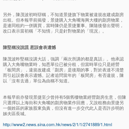
另外，陳茂波初時辯稱，不知道景捷旗下物業被違規改建成劏房
出租。但本報早前揭發，景捷購入大角嘴海興大樓的劏房物業，
是連同租約一併購買，當時陳仍是景捷董事。陳隨後發出聲明，
改口表示當初稱「不知情」只是針對物業的「現况」。
陳堅稱沒說謊 惹誤會表遺憾
陳茂波昨堅稱沒講大話，強調「兩次所講的都是真話」。他承認
購入大角嘴物業時，知悉單位已被分租，但當時單位只是經營
「板間房」，違規改建成「劏房」是後期的事，對於表達不清楚
而引起誤會表示遺憾。記者追問當年的「板間房」有否違規，陳
以「沒有去過」單位為由稱不知道。
本報早前亦發現景捷至少曾持有5個舊樓物業經營劏房生意，但陳
只選擇以上海街和大角嘴的劏房物業作回應，又說租務由景捷另
一個姓區的家族股東負責，但沒有進一步交代此人是否許步明的
姊夫區長城。
http://www2.news.sina.com.hk/news/2/1/1/2741889/1.html