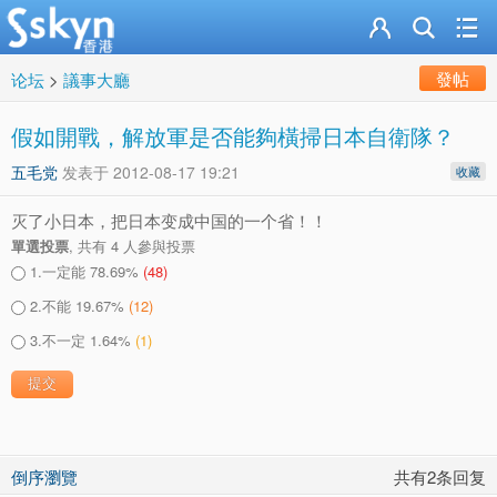
發帖
论坛
>
議事大廳
假如開戰，解放軍是否能夠橫掃日本自衛隊？
五毛党
发表于
2012-08-17 19:21
收藏
灭了小日本，把日本变成中国的一个省！！
單選投票
, 共有 4 人參與投票
1.一定能
78.69%
(48)
2.不能
19.67%
(12)
3.不一定
1.64%
(1)
倒序瀏覽
共有2条回复