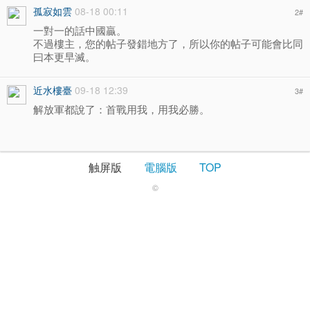
孤寂如雲
08-18 00:11
2
#
一對一的話中國贏。
不過樓主，您的帖子發錯地方了，所以你的帖子可能會比同
曰本更早滅。
近水樓臺
09-18 12:39
3
#
解放軍都說了：首戰用我，用我必勝。
触屏版
電腦版
TOP
©