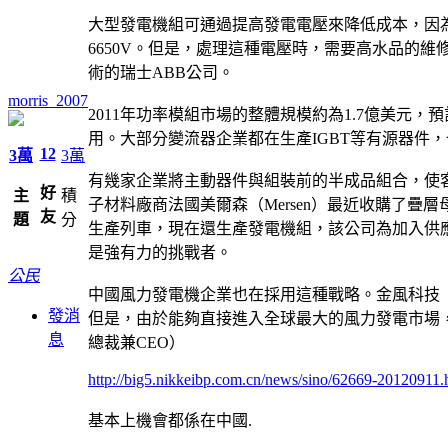
大型發電機組可通過提高發電電壓來降低成本，因為
6650V。但是，處理這種電壓時，需要高水品的
術的瑞士ABB公司。
morris_2007
2011年功率模組市場的整體規模約為1.7億美
用。大部分變流器企業都在生產IGBT等有源器件
12
3萬
3萬
有幾家企業將主動器件與組裝前的半成品組合，使
好
主
積
子材料廠商法國美爾森（Mersen）最近收購了疊層
友
題
分
生產列車，現在還生產發電機組，該公司為加入供應鏈
是強有力的挑戰者。
公民
中國風力發電機企業也在採用這種戰略。金風科技（Go
發消
但是，由於能夠直接進入全球最大的風力發電市場，或許這些企業
息
總裁兼CEO）
http://big5.nikkeibp.com.cn/news/sino/62669-20120911
基本上機會都係在中國.