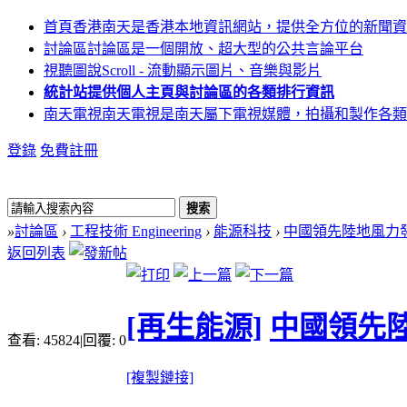
首頁
香港南天是香港本地資訊網站，提供全方位的新聞資
討論區
討論區是一個開放、超大型的公共言論平台
視聽圖說
Scroll - 流動顯示圖片、音樂與影片
統計站
提供個人主頁與討論區的各類排行資訊
南天電視
南天電視是南天屬下電視媒體，拍攝和製作各類
登錄
免費註冊
搜索
»
討論區
›
工程技術 Engineering
›
能源科技
›
中國領先陸地風力發
返回列表
[再生能源]
中國領先
查看:
45824
|
回覆:
0
[複製鏈接]