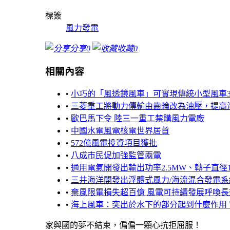
標簽
風力發電
分享
0
收藏
0
相關內容
•
小巧的「風透鏡風車」可實現傳統小型風車
•
三菱重工將動力傳輸由齒輪改為油壓，提高
•
歐巴馬下令 陸三一重工禁購風力電廠
•
中國水電風電核電世界居首
•
572億風電投資項目獲批
•
八成市民促加強監管兩電
•
通用電氣開發出輸出功率2.5MW、轉子直徑
•
三井海洋開發出浮體式風力/海流混合發電系
•
棄風限電損失超百億 風電可持續發展呼喚長
•
海上風車：突出於水下的部分起到什麼作用
家與國的夢不結束，偏偏一顆心抗拒屈服！