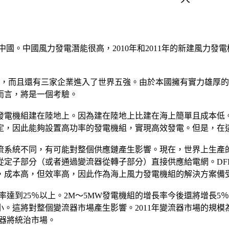
國。中國風力發電潛能很高，2010年和2011年的新建風力
了，而且還有三家企業進入了世界五強。由於本國擁有實力雄厚
而言，將是一個考驗。
發電機組建在陸地上。因為建在陸地上比建在海上簡單且成本低
定，因此能夠設置高功率的發電機組，實現高效發電。但是，在
流系統不同，有可能對整個供應鏈產生影響。現在，世界上生產的
從定子部分（或者通過變流器從轉子部分）直接供應給電網。DF
，成本高，但效率高，因此作為海上風力發電機組的解決方案備
增長率達到25％以上。2M～5MW發電機組的增長率今後還將增長5
。這將對整個變流器市場產生影響。2011年變流器市場的規模為
流器將統治市場。