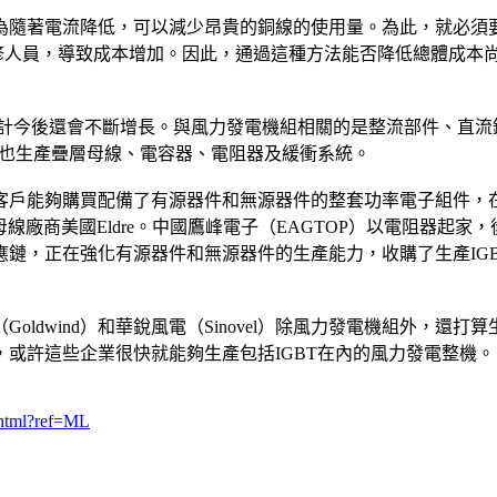
隨著電流降低，可以減少昂貴的銅線的使用量。為此，就必須要將變
維修人員，導致成本增加。因此，通過這種方法能否降低總體成
元，預計今後還會不斷增長。與風力發電機組相關的是整流部件、
，也生產疊層母線、電容器、電阻器及緩衝系統。
客戶能夠購買配備了有源器件和無源器件的整套功率電子組件，
母線廠商美國Eldre。中國鷹峰電子（EAGTOP）以電阻器起
，正在強化有源器件和無源器件的生產能力，收購了生產IGBT和疊
ldwind）和華銳風電（Sinovel）除風力發電機組外，還打
很快就能夠生產包括IGBT在內的風力發電整機。（特約撰稿人：Jean-C
.html?ref=ML