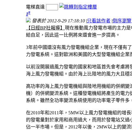
電梯直達
#
1
發表於 2012-9-29 17:18:10
|
只看該作者
|
倒序瀏覽
【日經BP社報導】
現在推動風力發電市場的主力是中
給自足，因此這一比例將來還會進一步提高。
3年前中國還沒有風力發電機組企業，現在不僅有
力發電系統。這對歐洲和美國的大型發電機組企業
以前沒開展過風力發電的國家和地區首先會考慮將
海上風力發電機組。由於海上比陸地的風力大且穩
高功率的海上風力發電機組與陸地用機組的併網變
機）的併網變流系統。這種發電機組將產生的電力
系統。雖然全功率變流系統使用的功率電子零件多
在2010年和2011年，5MW以上風力發電機組的
的發電量對於家用和商用過大，而用於發電站又過小
佔一半市場。但是，2012年以後，2MW以上的變