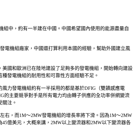
發電機組中，約有一半建在中國。中國希望國內使用的能源盡量自
的發電機組廠家，中國還打算利用本國的經驗，幫助外國建立風
。美國和歐洲已在陸地建設了足夠多的發電機組，開始轉向建設
這種發電機組的耐用性和可靠性方面經驗不足。
風力發電機組約有一半採用的都是基於DFIG（雙饋感應電
IG的主要競爭對手是所有電力均由轉子供應的全功率併網變流
受關注。
％左右，而1M～2MW發電機組的增長率將下滑。因為1M～2MW
45億美元，大概來講，2MW以上變流器和2MW以下變流器各