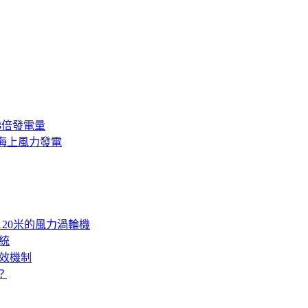
3倍發電量
海上風力發電
120米的風力渦輪機
統
效機制
？