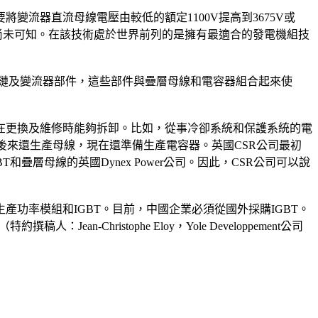
流器直流母線電壓由較低的額定1100V提高到3675V或
本尚未可知。在該技術處於世界前列的是擁有最適合的發電機組技
直流鏈及變流器部件，這些部件與疊層母線和電容器組合起來使
在更換及維修時能夠拆卸。比如，從事冷卻系統和保護系統的電
家，後來還生產母線，現在還準備生產電容器。英國CSR公司最初
層母線的英國Dynex Power公司。因此，CSR公司可以說
算生產功率模組和IGBT。目前，中國企業必須從國外採購IGBT。
hristophe Eloy，Yole Developpement公司