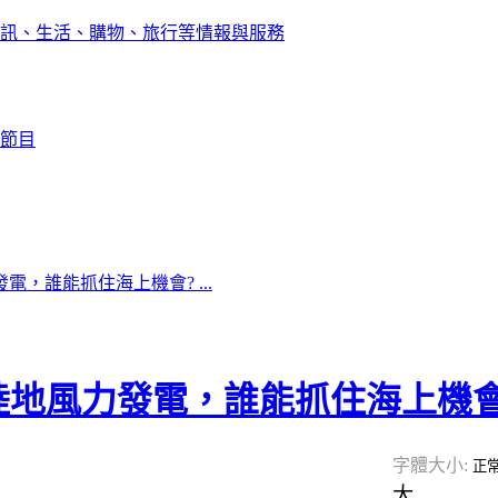
訊、生活、購物、旅行等情報與服務
節目
電，誰能抓住海上機會? ...
陸地風力發電，誰能抓住海上機會
字體大小:
正
大