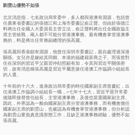
劉雲山優勢不如張
北京消息指，七名政治局常委中，多人都與港澳有淵源，包括曾
任廣東省委書記的張德江和上海市委書記俞正聲。但由於張德江
料將出任全國人大委員長主管立法，俞正聲料將出任全國政協主
席主管統戰，兩人都不可能分管港澳事務。最有機會掌管港澳事
務的，料是將出任常務副總理的張高麗。
張高麗與香港頗有淵源，他曾任深圳市委書記，親自處理過深港
關係。女兒亦是嫁給其同鄉、本港的福建籍富商之子。而張曾對
住在深圳的習近平父親習仲勛照顧有加，令其與習近平關係密
切，故有消息稱張高麗是習近平屬意接任港澳工作協調小組組長
的人選。
十年前的十六大，進身政治局常委的時任國家副主席曾慶紅，出
任港澳工作協調小組組長一職，○七年十七大，習近平晉升常委
後隨即接替曾任組長，主管港澳事務，及後也當選國家副主席。
因此，外界認為一般由國家副主席分管港澳事務，而有機會擔任
國家副主席的劉雲山，也被認為有機會掌管港澳事務，但分析認
為劉雲山要負責意識形態工作，且缺乏港澳事務經驗，優勢不如
張高麗。