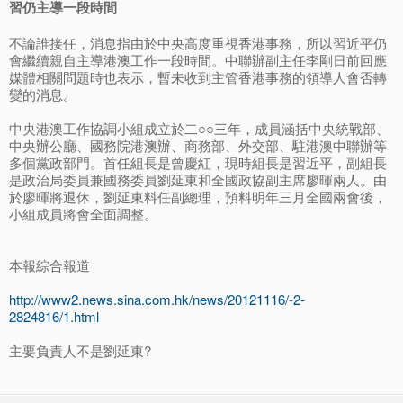
習仍主導一段時間
不論誰接任，消息指由於中央高度重視香港事務，所以習近平仍
會繼續親自主導港澳工作一段時間。中聯辦副主任李剛日前回應
媒體相關問題時也表示，暫未收到主管香港事務的領導人會否轉
變的消息。
中央港澳工作協調小組成立於二○○三年，成員涵括中央統戰部、
中央辦公廳、國務院港澳辦、商務部、外交部、駐港澳中聯辦等
多個黨政部門。首任組長是曾慶紅，現時組長是習近平，副組長
是政治局委員兼國務委員劉延東和全國政協副主席廖暉兩人。由
於廖暉將退休，劉延東料任副總理，預料明年三月全國兩會後，
小組成員將會全面調整。
本報綜合報道
http://www2.news.sina.com.hk/news/20121116/-2-
2824816/1.html
主要負責人不是劉延東?