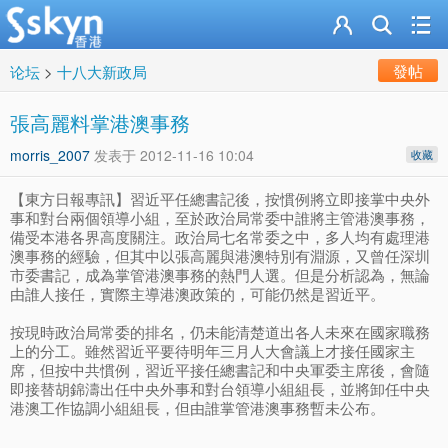
發帖
论坛
>
十八大新政局
張高麗料掌港澳事務
morris_2007
发表于
2012-11-16 10:04
收藏
【東方日報專訊】習近平任總書記後，按慣例將立即接掌中央外
事和對台兩個領導小組，至於政治局常委中誰將主管港澳事務，
備受本港各界高度關注。政治局七名常委之中，多人均有處理港
澳事務的經驗，但其中以張高麗與港澳特別有淵源，又曾任深圳
市委書記，成為掌管港澳事務的熱門人選。但是分析認為，無論
由誰人接任，實際主導港澳政策的，可能仍然是習近平。
按現時政治局常委的排名，仍未能清楚道出各人未來在國家職務
上的分工。雖然習近平要待明年三月人大會議上才接任國家主
席，但按中共慣例，習近平接任總書記和中央軍委主席後，會隨
即接替胡錦濤出任中央外事和對台領導小組組長，並將卸任中央
港澳工作協調小組組長，但由誰掌管港澳事務暫未公布。