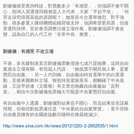
劉健儀接受查詢時說，對票數多少「有感受」，但強調不會不開
心，指36人當選後同樣都是人大代表，大家「平起平坐」，「何
苦去深究得票高低的原因呢？」她形容今次選舉激烈、對手強
勁，很多參選人獲得團體組織背後支持，強調希望更高票，但接
受選民抉擇。至於會否調整日後立場作風，劉健儀強調不會改
變，認為自己的人代工作「非常中肯、務實」。
劉健儀﹕有感受 不改立場
不過，多名建制派直言劉健儀票數僅過七成只是險勝，這與自由
黨過去立場有關，有現屆人代說﹕「她低票不關其個人事，是要
懲罰自由黨」；另一人代則稱，自由黨由特首選舉中的白票運
動，至後來國教科立場、狠批特首梁振英等，都觸碰了中央底
線，又說早前連《文匯報》有文章也炮轟自由黨儼如「反對
派」，相信今次劉健儀低票極大可能是中央要懲罰自由黨。
有自由黨中人透露，劉健儀對結果也不開心，而這結果並非該黨
預期，但相信劉低票連任是「中央要給自由黨警號」；更不排除
自由黨員擁有的全國政協數目隨時在換屆後減少。
http://news.sina.com.hk/news/20121220/-2-2852535/1.html