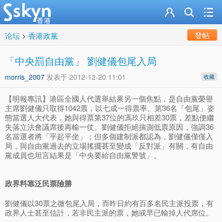
發帖
论坛
>
香港政黨
「中央罰自由黨」 劉健儀包尾入局
morris_2007
发表于
2012-12-20 11:01
收藏
【明報專訊】港區全國人代選舉結果另一個焦點，是自由黨榮譽
主席劉健儀只取得1042票，以七成一得票率、第36名「包尾」姿
態當選人大代表，她與得票第37位的馮玖只相差30票，差點便繼
失落立法會議席後再輸一仗。劉健儀拒絕揣測低票原因，強調36
名當選者將「平起平坐」；但多個建制派都認為，劉健儀僅僅入
局，與自由黨過去的立場搖擺甚至變成「反對派」有關，有自由
黨成員也坦言結果是「中央要給自由黨警號」。
政界料靠泛民票險勝
劉健儀以30票之微包尾入局，而昨日約有百多名民主派投票，有
政界人士甚至估計，若非民主派的票，她或早已輸掉人代席位。