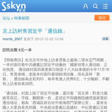
發帖
论坛
>
時事新聞
京上訪村售習近平「通信錄」
morris_2007
发表于
2012-12-22 10:36
收藏
訪民自製 6元一本
【明報專訊】在北京市外地上訪者雲集之處南二環永定門周圍，
一本封面印着中共總書記習近平頭像的「國家領導人通信錄」正
在熱賣。 通信錄封面寫着更新日期是十八大結束後的今年11月18
日。售賣者稱，老版本封面印着胡錦濤頭像，現在及時「更
新」。通信錄為全彩列印，每本售價人民幣6元，十分暢銷，不斷
有上訪者前來詢問。
「通信錄」封面上除了習近平頭像，還印着「習主席：對貪污腐
敗零容忍」字樣。翻開第一頁，是習近平與國務院總理溫家寶的
通信地址，都為「西城區府右街中南海西門某辦公室」，還有全
國人大委員長吳邦國、中央政法委書記孟建柱、中紀委書記王岐
山等中央領導人、各部委首腦的通信地址。在通信錄尾頁，甚至