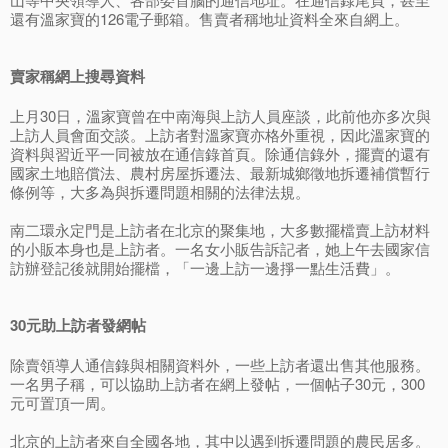
還有溫家寶的126電子郵箱。售賣者稱地址資料全來自網上。
賣家稱網上搜尋資料
上月30日，溫家寶曾在中南海與上訪人員座談，此前他亦多次與
上訪人員會面交談。上訪者對溫家寶亦格外重視，因此溫家寶的
資料與習近平一同被放在通信錄首頁。除通信錄外，擺賣的還有
國家土地賠償法、農村房屋拆遷法、最新城鄉徵地拆遷補償暫行
條例等，大多為與拆遷問題相關的法律法規。
南二環永定門是上訪者在北京的聚集地，大多數擺檔賣上訪材料
的小販本身也是上訪者。一名女小販告訴記者，她上午去國家信
訪辦登記後就開始擺檔，「一邊上訪一邊掙一點生活費」。
30元助上訪者發網帖
除賣領導人通信錄與相關資料外，一些上訪者還出售其他服務。
一名男子稱，可以協助上訪者在網上發帖，一個帖子30元，300
元可置頂一周。
北京的上訪者來自全國各地，其中以遇到拆遷問題的農民居多。