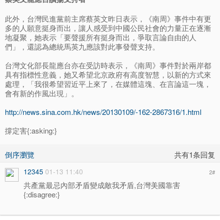
此外，台灣民進黨前主席蔡英文昨日表示，《南周》事件中有更
多的人願意挺身而出，讓人感受到中國公民社會的力量正在逐漸
地凝聚，她表示「要聲援所有挺身而出，爭取言論自由的人
們」，還認為總統馬英九應該對此事發聲支持。
台灣文化部長龍應台亦在受訪時表示，《南周》事件對於兩岸都
具有指標性意義，她又希望北京政府有高度智慧，以新的方式來
處理，「我很希望習近平上來了，在媒體這塊、在言論這一塊，
會有新的作風出現」。
http://news.sina.com.hk/news/20130109/-162-2867316/1.html
撐定害{:asking:}
倒序瀏覽
共有1条回复
12345
01-13 11:40
2
#
共產黨最忌內部矛盾變成敵我矛盾,台灣美國靠害
{:disagree:}