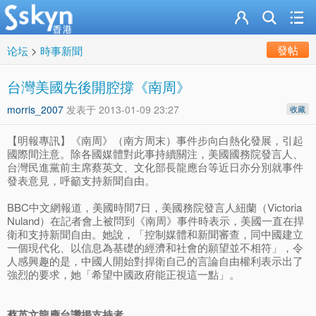
發帖
论坛
>
時事新聞
台灣美國先後開腔撐《南周》
morris_2007
发表于
2013-01-09 23:27
收藏
【明報專訊】《南周》（南方周末）事件步向白熱化發展，引起
國際間注意。除各國媒體對此事持續關注，美國國務院發言人、
台灣民進黨前主席蔡英文、文化部長龍應台等近日亦分別就事件
發表意見，呼籲支持新聞自由。
BBC中文網報道，美國時間7日，美國務院發言人紐蘭（Victoria
Nuland）在記者會上被問到《南周》事件時表示，美國一直在捍
衛和支持新聞自由。她說，「控制媒體和新聞審查，同中國建立
一個現代化、以信息為基礎的經濟和社會的願望並不相符」，令
人感興趣的是，中國人開始對捍衛自己的言論自由權利表示出了
強烈的要求，她「希望中國政府能正視這一點」。
蔡英文龍應台讚揚支持者