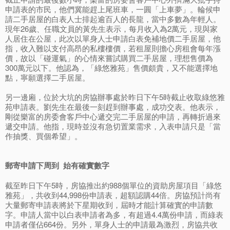
申請表的市民，他們冀能趕上尾班車，一圓「上車夢」。輪候申
請二手居屋的白表人士排起逾百人的長龍，當中多數為年輕人。
現年26歲、任職文員的黃先生表示，每月收入為2萬元，現與家
人居住在公屋，此次以單身人士申請白表免補地價二手居屋，他
指，收入難以支付高昂的私樓樓價，若租屋則擔心房租會每年漲
價，故以「碰運氣」的心情來嘗試購買二手居屋，理想售價為
300萬元以下。他認為，「綠悠雅苑」售價頗貴，又不能選擇地
點，寧願選擇二手居屋。
另一邊廂，位於大坑的房協辦事處於昨日下午5時截止收取綠悠雅
苑申請表。劉先生在最後一刻趕到辦事處，成功交表。他表示，
剛從樂富的房委會客戶中心遞交完二手居屋的申請，再轉折過來
遞交申請。他指，現時並沒有急切置業需求，入表申請只是「當
作抽獎、買個希望」。
郵寄申請下周到 始有確實數字
截至昨日下午5時，房協推出約988個單位的資助房屋項目「綠悠
雅苑」，共收到44,998份申請表，超額認購44倍。房協預計尚有
大量郵寄申請表將於下星期收到，屆時才能計算確實的申請數
字。申請人當中以白表申請者為多，有超過4.4萬份申請，而綠表
申請者僅佔664份。另外，單身人士的申請最為激烈，房協共收