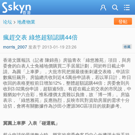
發帖
论坛
>
地產物業
瘋趕交表 綠悠超額認購44倍
morris_2007
发表于
2013-01-19 23:26
收藏
香港文匯報訊（記者 陳錦燕）房協青衣「綠悠雅苑」項目，與房
委會的白表人士免補地價購買二手居屋計劃，同於昨日截止申
請。為圓「上車夢」，大批市民把握最後衝刺遞交表格，申請宗
數瘋狂飆升。房協總共收到近4.5萬份申請表，若以單日計，昨日
收回的表格更較前日增加12%，整體超額認購44倍；房委會則共
收到3.02萬份申請，超額逾5倍。有趕在截止前交表的市民說，中
籤猶如中六合彩，惟私樓價太貴難以負擔，故「博一博」。房協
表示，「綠悠雅苑」反應熱烈，反映市民對資助房屋的需求十分
迫切，會將有關數據作為沙田小瀝源36C區項目的規劃參考。
冀圓上車夢 入表「碰運氣」
截止申請的最後數小時，樂富的房委會客戶中心外擠滿大批手持