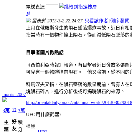
電梯直達
#
1
發表於 2013-3-2 22:24:27
|
只看該作者
|
倒序瀏覽
上月在俄羅斯發生的隕石墜落爆炸事故，近日有相
指當時有一個物件撞上隕石，從而減低隕石墜落的
目擊者圖片掀熱話
《西伯利亞時報》報道，有目擊者近日發放多張圖片，掀
可見有一個物體撞向隕石。」他又強調，從不同的
科馬涅夫又指，在隕石墜落的數星期前，曾有人在車
塊隕石碎片，進行分析後或可揭曉隕石的來源。
morris_2007
http://orientaldaily.on.cc/cnt/china_world/20130302/00
12
3萬
3萬
UFO用什麼武器?
好
主
積
標簽
友
題
分
UFO