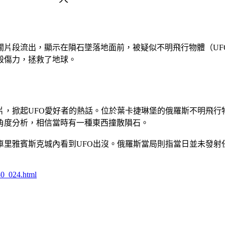
關片段流出，顯示在隕石墜落地面前，被疑似不明飛行物體（UF
殺傷力，拯救了地球。
起UFO愛好者的熱話。位於葉卡捷琳堡的俄羅斯不明飛行物體中心負
角度分析，相信當時有一種東西撞散隕石。
里雅賓斯克城內看到UFO出沒。俄羅斯當局則指當日並未發射任
180_024.html