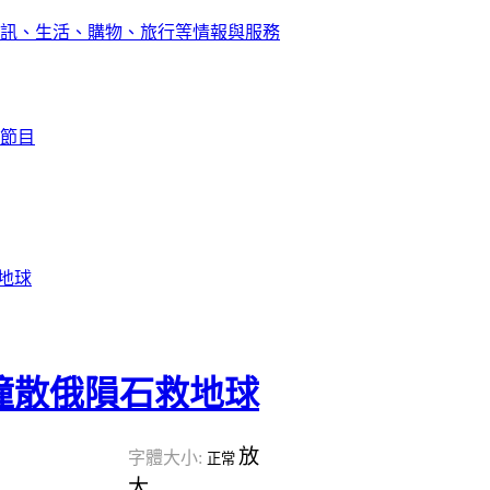
訊、生活、購物、旅行等情報與服務
節目
地球
撞散俄隕石救地球
放
字體大小:
正常
大