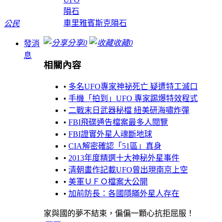
隕石
車里雅賓斯克隕石
公民
分享
0
收藏
0
發消
息
相關內容
•
多名UFO專家神祕死亡 疑遭特工滅口
•
手機「拍到」UFO 專家踢爆特效程式
•
二戰末日武器秘檔 紐美研海嘯炸彈
•
FBI飛碟通告檔案最多人閱覽
•
FBI證實外星人魂斷地球
•
CIA解密確認「51區」真身
•
2013年度精選十大神秘外星事件
•
清朝畫作記載UFO曾出現南京上空
•
美軍ＵＦＯ檔案大公開
•
加前防長：各國隱瞞外星人存在
家與國的夢不結束，偏偏一顆心抗拒屈服！