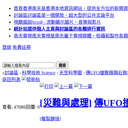
首頁
香港南天是香港本地資訊網站，提供全方位的新聞資
討論區
討論區是一個開放、超大型的公共言論平台
視聽圖說
Scroll - 流動顯示圖片、音樂與影片
統計站
提供個人主頁與討論區的各類排行資訊
南天電視
南天電視是南天屬下電視媒體，拍攝和製作各類
登錄
免費註冊
搜索
»
討論區
›
科學技術 Science
›
天空科學園
›
傳UFO撞散俄隕石救
返回列表
[災難與處理]
傳UFO
查看:
47680
|
回覆:
0
[複製鏈接]