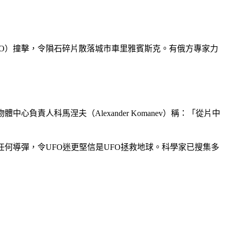
O）撞擊，令隕石碎片散落城市車里雅賓斯克。有俄方專家力
責人科馬涅夫（Alexander Komanev）稱：「從片中
何導彈，令UFO迷更堅信是UFO拯救地球。科學家已搜集多