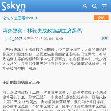
發帖
论坛
>
全國兩會2013
兩會觀察﹕林毅夫成政協副主席黑馬
morris_2007
发表于
2013-03-04 16:49
收藏
【明報專訊】全國政協昨日開鑼，今年是換屆年，人事問題始終
是最大的關注焦點，全國政協主席由俞正聲接任已無懸念，有關
政協副主席的各種猜測版本也不脛而走。在各個版本中，較少為
人提及的，是剛卸任世界銀行副行長不久的經濟學家林毅夫，可
能是被忽視的「黑馬」。
令計劃韓啟德篤定上任
前天選出的政協十二屆一次會議主席團，已經基本體現了今屆政
協常委的班底。除俞正聲外，中央書記處書記杜青林、西藏政協
主席帕巴拉·格列朗杰、香港前特首董建華、澳門前特首何厚鏵、
致公黨主席萬鋼、台盟主席林文漪、民主促進會常務副主席羅富
和7人是上屆副主席，連任無虞。中央統戰部長令計劃和九三學社