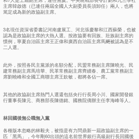
主席韓啟德（已連任兩屆全國人大副委員長須卸任）兩人，也將
篤定成為新的政協副主席。
3名現任資深省委書記河南盧展工、河北張慶黎和江西蘇榮，也被
認為是政協副主席的大熱人選。按政協要有回族、壯族副主席的
慣例，寧夏自治區主席王正偉和廣西自治區主席馬飈被認為是不
二人選。
此外，按照各民主黨派的名額分配，民盟常務副主席陳曉光、民
建常務副主席馬培華、民革常務副主席齊續春、農工黨常務副主
席劉曉峰和全國工商聯主席王欽敏，都將各佔一席。
其他的政協副主席熱門人選還包括央行行長周小川、國家開發銀
行董事長陳元、商務部長陳德銘、國務院僑辦主任李海峰等人。
林回國後無公職無入黨
各種版本忽略的林毅夫，被指是有力問鼎新一屆政協副主席的一
匹「黑馬」，今年剛60出頭的這名前世界銀行高級副行長回國後