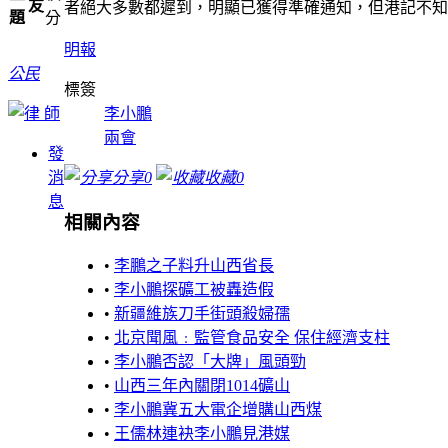
友
者絕大多數都遲到，明顯已獲得準確通知，但港記不知
題
分
明報
公民
標簽
李小鵬
兩會
發
消
分享
0
收藏
0
息
相關內容
•
李鵬之子料升山西省長
•
李小鵬探礦工被轟造假
•
新疆維族刀手街頭殺婦孺
•
北京聞風﹕監管食品安全 保住經濟支柱
•
李小鵬否認「大牌」風頭勁
•
山西三年內關閉1014礦山
•
李小鵬冀五大電企增購山西煤
•
王儒林連袂李小鵬見港媒