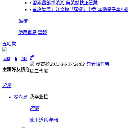
•
習兩舊部掌滇湘 吳英傑扶正管藏
•
首席智囊」江金權「落選」中委 李鵬兒子李小鵬、
回覆
使用道具
舉報
五毛党
#
2
242
6
242
發表於 2013-3-6 17:24:09
|
只看該作者
主題
好友
積分
红二代哦
公民
我毕业拉
發消息
回覆
使用道具
舉報