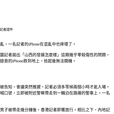
記者證件
一名記者的iPhone在混亂中也摔壞了。
圍記者拋出「山西的發展怎麼樣」這類幾乎零殺傷性的問題，
的iPhone跌到地上，拾起後無法開機。
被告知，會議突然推遲，記者必須多等候兩個小時才能入場。
喊口號，立即被附近警察帶走到一輛泊在路邊的警車上。一名
男子被帶走幾分鐘後，香港記者即獲放行。相比之下，內地記