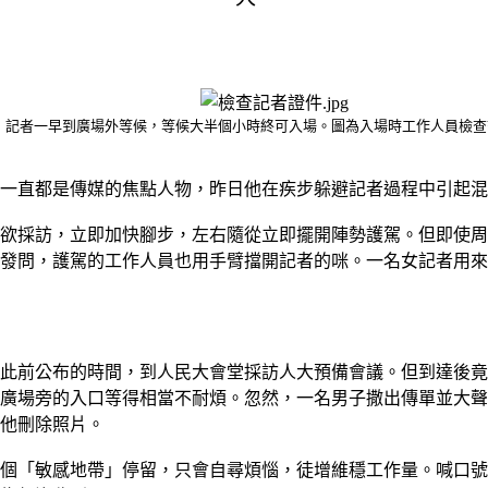
記者一早到廣場外等候，等候大半個小時終可入場。圖為入場時工作人員檢查
直都是傳媒的焦點人物，昨日他在疾步躲避記者過程中引起混亂，
欲採訪，立即加快腳步，左右隨從立即擺開陣勢護駕。但即使周
問，護駕的工作人員也用手臂擋開記者的咪。一名女記者用來錄音
此前公布的時間，到人民大會堂採訪人大預備會議。但到達後竟
廣場旁的入口等得相當不耐煩。忽然，一名男子撒出傳單並大聲
他刪除照片。
個「敏感地帶」停留，只會自尋煩惱，徒增維穩工作量。喊口號