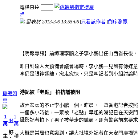
電梯直達
#
1
發表於 2013-3-6 13:55:06
|
只看該作者
|
倒序瀏覽
【明報專訊】前總理李鵬之子李小鵬出任山西省長後，一
昨日到達人大預備會議會場時，李小鵬一見到有傳媒意
李仍是眼神迷離，愈走愈快，只是叫記者到小組討論時發
港記被「老點」 拍抗議被阻
孤寂如
雲
故弄玄虛的不止李小鵬一個。昨晨，一眾香港記者按照
一個多小時後，一眾被「老點」早起的港記已在天安門
1
1
攝影記者拍下了男子被帶走的鏡頭，即有警察前來要求
44
萬
萬
好
大概是當局也意識到，讓大批境外記者在天安門廣場這
主
積