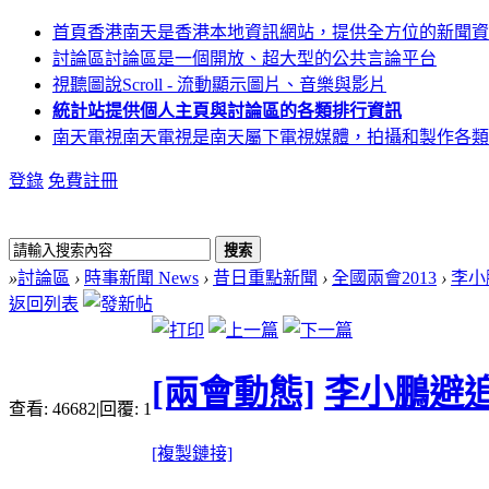
首頁
香港南天是香港本地資訊網站，提供全方位的新聞資
討論區
討論區是一個開放、超大型的公共言論平台
視聽圖說
Scroll - 流動顯示圖片、音樂與影片
統計站
提供個人主頁與討論區的各類排行資訊
南天電視
南天電視是南天屬下電視媒體，拍攝和製作各類
登錄
免費註冊
搜索
»
討論區
›
時事新聞 News
›
昔日重點新聞
›
全國兩會2013
›
李小
返回列表
[兩會動態]
李小鵬避追
查看:
46682
|
回覆:
1
[複製鏈接]