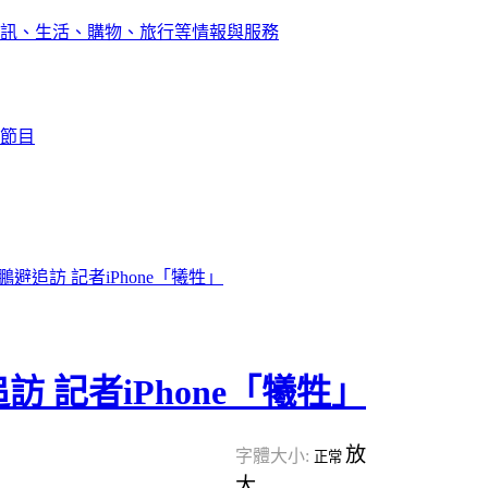
訊、生活、購物、旅行等情報與服務
節目
鵬避追訪 記者iPhone「犧牲」
訪 記者iPhone「犧牲」
放
字體大小:
正常
大