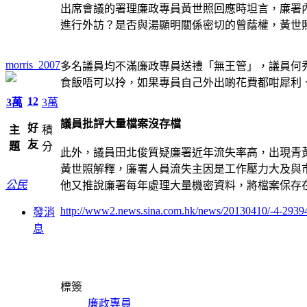
出席會議的署理廉政專員黃世照回應時坦言，廉署
進行外訪？是否與湯顯明關係密切的曾蔭權，黃世
morris_2007
多名議員均不滿廉政專員送禮「無王管」，議員何
食飯唔可以拎，如果專員自己外出啲花費都咁犀利
12
3萬
3萬
議員批評大量檔案沒存檔
好
主
積
友
題
分
此外，議員田北俊質疑廉署近年流失率高，出現青
黃世照解釋，廉署人員流失主因是工作壓力大及與
公民
他又推說廉署每年處理大量機密資料，將檔案保存
http://www2.news.sina.com.hk/news/20130410/-4-2939
發消
息
標簽
廉政專員