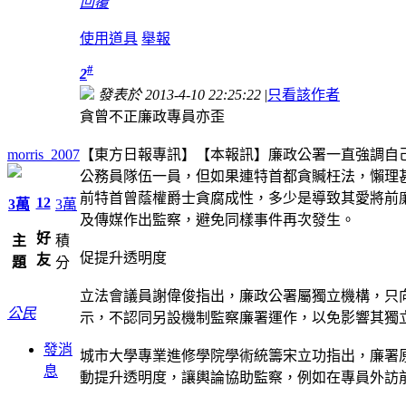
回覆
使用道具
舉報
#
2
發表於 2013-4-10 22:25:22
|
只看該作者
貪曾不正廉政專員亦歪
morris_2007
【東方日報專訊】【本報訊】廉政公署一直強調自
公務員隊伍一員，但如果連特首都貪贓枉法，懶理
前特首曾蔭權爵士貪腐成性，多少是導致其愛將前
12
3萬
3萬
及傳媒作出監察，避免同樣事件再次發生。
好
主
積
促提升透明度
友
題
分
立法會議員謝偉俊指出，廉政公署屬獨立機構，只
公民
示，不認同另設機制監察廉署運作，以免影響其獨
發消
城市大學專業進修學院學術統籌宋立功指出，廉署
息
動提升透明度，讓輿論協助監察，例如在專員外訪