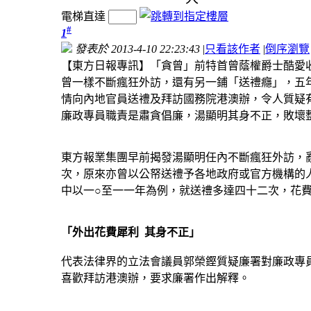
電梯直達
#
1
發表於 2013-4-10 22:23:43
|
只看該作者
|
倒序瀏覽
【東方日報專訊】「貪曾」前特首曾蔭權爵士酷愛
曾一樣不斷瘋狂外訪，還有另一鋪「送禮癮」，五
情向內地官員送禮及拜訪國務院港澳辦，令人質疑
廉政專員職責是肅貪倡廉，湯顯明其身不正，敗壞
東方報業集團早前揭發湯顯明任內不斷瘋狂外訪，
次，原來亦曾以公帑送禮予各地政府或官方機構的
中以一○至一一年為例，就送禮多達四十二次，花
「外出花費犀利 其身不正」
代表法律界的立法會議員郭榮鏗質疑廉署對廉政專
喜歡拜訪港澳辦，要求廉署作出解釋。