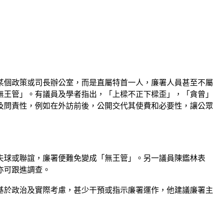
某個政策或司長辦公室，而是直屬特首一人，廉署人員甚至不屬
無王管」。有議員及學者指出，「上樑不正下樑歪」，「貪曾」
及問責性，例如在外訪前後，公開交代其使費和必要性，讓公眾
夫球或聯誼，廉署便難免變成「無王管」。另一議員陳鑑林表
亦可跟進調查。
基於政治及實際考慮，甚少干預或指示廉署運作，他建議廉署主