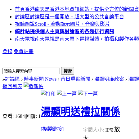
首頁
香港南天是香港本地資訊網站，提供全方位的新聞資
討論區
討論區是一個開放、超大型的公共言論平台
視聽圖說
Scroll - 流動顯示圖片、音樂與影片
統計站
提供個人主頁與討論區的各類排行資訊
南天電視
南天電視是南天屬下電視媒體，拍攝和製作各類
登錄
免費註冊
搜索
»
討論區
›
時事新聞 News
›
昔日重點新聞
›
湯顯明廉政案
›
湯顯
返回列表
湯顯明送禮拉關係
查看:
1684
|
回覆:
1
[複製鏈接]
放
字體大小:
正常
大