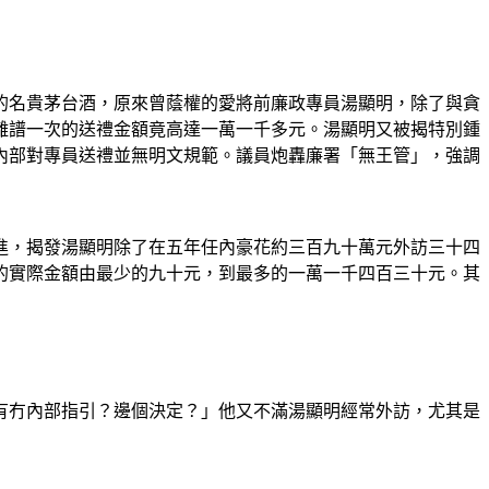
的名貴茅台酒，原來曾蔭權的愛將前廉政專員湯顯明，除了與貪
離譜一次的送禮金額竟高達一萬一千多元。湯顯明又被揭特別鍾
內部對專員送禮並無明文規範。議員炮轟廉署「無王管」，強調
進，揭發湯顯明除了在五年任內豪花約三百九十萬元外訪三十四
的實際金額由最少的九十元，到最多的一萬一千四百三十元。其
有冇內部指引？邊個決定？」他又不滿湯顯明經常外訪，尤其是