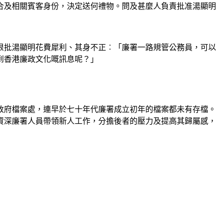
合及相關賓客身份，決定送何禮物。問及甚麼人負責批准湯顯明
狠批湯顯明花費犀利、其身不正︰「廉署一路規管公務員，可以
到香港廉政文化嘅訊息呢？」
政府檔案處，連早於七十年代廉署成立初年的檔案都未有存檔。
資深廉署人員帶領新人工作，分擔後者的壓力及提高其歸屬感，