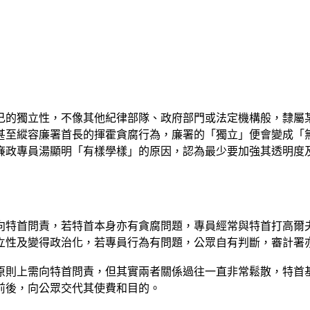
己的獨立性，不像其他紀律部隊、政府部門或法定機構般，隸屬
甚至縱容廉署首長的揮霍貪腐行為，廉署的「獨立」便會變成「
廉政專員湯顯明「有樣學樣」的原因，認為最少要加強其透明度
向特首問責，若特首本身亦有貪腐問題，專員經常與特首打高爾
立性及變得政治化，若專員行為有問題，公眾自有判斷，審計署
原則上需向特首問責，但其實兩者關係過往一直非常鬆散，特首
前後，向公眾交代其使費和目的。