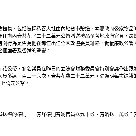
收禮物，包括被揭私吞大批由內地省市贈送、本屬政府公家物品
年任期內合共花了二十二萬元公帑贈送禮品予各地政府官員，最
有關行為是否為他在卸任出任全國政協委員鋪路，偏偏廉政公署
整個廉署及香港的聲譽。
亂花公帑，多名議員在昨日的立法會財務委員會特別會議作出跟
人員多達一百三十六次，合共花費二十二萬元。湯顯明每次送禮
費七萬元公帑。
員送禮的準則︰「有咩準則有啲官員送九十蚊、有啲送一萬蚊？