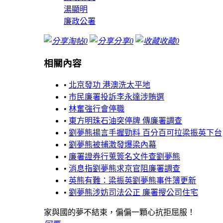
湯顯明
廉政公署
淘帖
0
分享
0
收藏
0
相關內容
•
北京發功 港澳洗太平地
•
市民廉署投訴李永達涉賄選
•
林奮強行會停職
•
東方明珠石油突停牌 傳廉署調查
•
劉夢熊揚言手握勁料 百分百可拉梁振英下台
•
劉夢熊被捕激發爆梁內幕
•
廉署證券行蒐簽名文件查劉夢熊
•
消息指劉夢熊求京官阻廉署調查
•
英熊有難：梁振英劉夢熊事件簿更新
•
劉夢熊涉妨司法公正 廉署搜公司住宅
家與國的夢不結束，偏偏一顆心抗拒屈服！