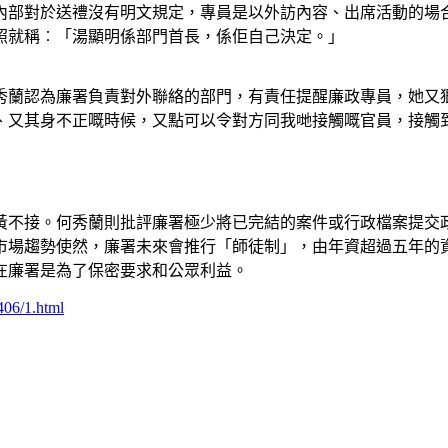
內部對於送禮沒有明文規定，專員是以外訪內容、出席活動的場
照就稱︰「湯顯明係部門首長，係佢自己決定。」
秀蘭認為廉署負責對外聯絡的部門，有責任提醒廉政專員，她又
、又其身不正嘅時候，又點可以令對方同我哋接觸嘅官員，接觸
黃不接。何秀蘭則批評廉署極少將已完結的案件或行政檔案提交
市場趨勢使然，廉署未來會推行「師徒制」，由年資超過五年的
在廉署是為了保密要求和公眾利益。
406/1.html