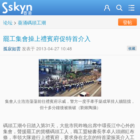
發帖
论坛
>
葵涌碼頭工潮
罷工集會操上禮賓府促特首介入
孤寂如雲
发表于
2013-04-27 10:48
收藏
集會人士浩浩蕩蕩前往禮賓府示威，警方一度手牽手築成單排人牆阻擋，
但十多分鐘後被衝破（劉焌陶攝）
碼頭工潮今日踏入第31天，大批市民昨晚出席中環長江中心外的
集會，聲援罷工的貨櫃碼頭工人，職工盟秘書長李卓人頭綁紅布
條，率領大隊遊行上禮賓府，要求身在北京的特首梁振英介入工