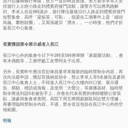
原只佔據兩條行車線，雙方一度對峙及推撞。警方要求李卓人安
排遊行人士經小路走到禮賓府後門請願，讓警方可以將馬路解
封。李卓人在近9時讓步，遊行隊伍最後沿行人路走到禮賓府後門
短暫集會，高呼「梁振英，可恥」，指梁在工潮事件上是「縮頭
烏龜、攀附財團」，又罵張建宗「潛水」。一小時後，他們才折
返長江中心集會。
長實獲頒禁令禁示威者入長江
長江中心外的集會今日下午2時至5時將舉辦「家庭樂活動」，會
有木偶戲等，工會呼籲工友帶同女子出席。
另外，長實昨午應法官彭偉昌要求草擬新的臨時禁制令內容，再
次向法庭申請，獲彭官接納並頒令，禁止李卓人等5名被告及參與
長江中心集會人士，不得進入長江中心大樓內叫口號、展示通
告、橫額、標語或海報，及使用「大聲公」等廣播器材。臨時禁
制令將送到該5名被告手上，亦會在代表長實的律師樓辦公室張
貼，讓參與集會者查閱。高院下周五將開庭聽取與訟雙方理據，
再審理臨時禁制令內容。不過，禁令並沒包括在長江中心外的空
地範圍。
明報