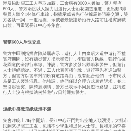
潮及協助罷工工人爭取加薪，工會稱有3000人參加，警方稱有
600人。警方兩度以人牆力阻遊行人士沿花園道推進，更出動3排
警員人牆全封4條行車線，指摘示威者先行佔據馬路阻塞交通，雙
方各執一詞，一度推撞。示威者最後讓步沿行人路前往禮賓府喊
口號，再重返長江中心外集會。
警稱600人斥阻交通
警方中區副指揮官陳綺麗表示，遊行人士由皇后大道中遊行至禮
賓府期間，沒有聽從警方指示和安排，衝破警方防線，強行佔據
花園道的全部行車線。陳說，警方多次發出勸喻和警告，但遊行
人士拒絕聽從。不過，工人代表何栢佳說，遊行事先有通知警
方，但警方以警車封閉所有道路為由，沒有配合他們，令市民以
為是工人製造混亂。他強調，他們僅以合理方式表達訴求，並非
想引起衝突。陳綺麗則稱，警方已表示不同意遊行路線，並稱遊
行人士沒有根據法例於遊行7日前通知警方。
濕紙巾擲魔鬼紙板泄不滿
集會昨晚上7時半開始，長江中心正門對出空地人頭湧湧，大批市
民到來撐罷工工友，包括不少學生和退休人士等。長和系的李嘉