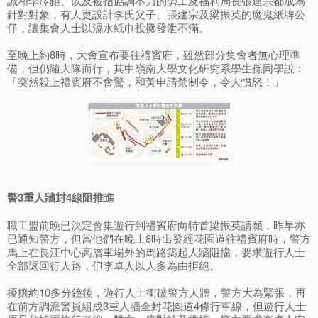
誠和李澤鉅、以及被指協調不力的勞工及福利局長張建宗都成為
針對對象，有人更設計李氏父子、張建宗及梁振英的魔鬼紙牌公
仔，讓集會人士以濕水紙巾投擲發泄不滿。
至晚上約8時，大會宣布要往禮賓府，雖然部分集會者無心理準
備，但仍隨大隊而行，其中嶺南大學文化研究系學生孫同學說﹕
「突然殺上禮賓府不會驚，和黃申請禁制令，令人憤怒！」
警3重人牆封4線阻推進
職工盟前晚已決定會集遊行到禮賓府向特首梁振英請願，昨早亦
已通知警方，但當他們在晚上8時出發經花園道往禮賓府時，警方
馬上在長江中心高層車場外的馬路築起人牆阻擋，要求遊行人士
全部返回行人路，但李卓人以人多為由拒絕。
擾攘約10多分鐘後，遊行人士衝破警方人牆，警方大為緊張，再
在前方調派警員組成3重人牆全封花園道4條行車線，但遊行人士