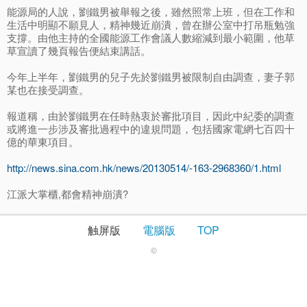
能源局的人說，劉鐵男被舉報之後，雖然照常上班，但在工作和
生活中明顯不願見人，精神幾近崩潰，曾在辦公室中打吊瓶勉強
支撐。由他主持的全國能源工作會議人數縮減到最小範圍，他草
草宣讀了幾頁報告便結束講話。
今年上半年，劉鐵男的兒子先於劉鐵男被限制自由調查，妻子郭
某也在接受調查。
報道稱，由於劉鐵男在任時熱衷於審批項目，因此中紀委的調查
或將進一步涉及審批過程中的違規問題，包括國家電網七百四十
億的華東項目。
http://news.sina.com.hk/news/20130514/-163-2968360/1.html
江派大掌櫃,都會精神崩潰?
触屏版
電腦版
TOP
©