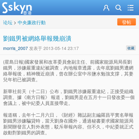
發帖
论坛
>
中央廉政行動
劉鐵男被網絡舉報幾崩潰
morris_2007
发表于
2013-05-14 23:17
收藏
(星島日報)國家發展和改革委員會副主任、前國家能源局局長劉
鐵男，涉嫌嚴重違紀被調查，內地報章透露，去年底劉鐵男遭網
絡舉報後，精神幾近崩潰，曾在辦公室中吊鹽水勉強支撐，其妻
兒年初已被調查。
新華社前天（十二日）公布，劉鐵男涉嫌嚴重違紀，正接受組織
調查。據《南方日報》 報道，劉鐵男是在五月十一日發改委一個
會議上，被中紀委人員直接帶走。
報道稱，去年十二月六日，《財經》雜誌副主編羅昌平實名舉報
劉鐵男涉嫌騙貸時，當天劉身在國外，通過秘書要求國家能源局
新聞辦發言人對外表態，駁斥舉報內容。但不久，中紀委就正式
啟動對劉鐵男的調查。