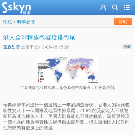
發帖
论坛
>
時事新聞
港人全球種族包容度排包尾
孤寂如雲
发表于
2013-05-18 15:20
收藏
低
世界種族包容度地圖，藍色為包容度最高，紅色為最
瑞典經濟學家進行一個連續三十年的調查發現，香港人的種族包
容性於八十一個國家及地區中排最尾，71.8%的受訪港人不歡迎
鄰居為其他種族人士，美國人則最能包容其他種族。調查更發現
一個地區的種族包容性與經濟自由度無關，但與該地區人民對同
性戀取態有數據上的關連。