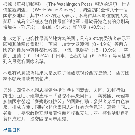
根據《華盛頓郵報》（The Washington Post）報道的這項「世界
價值觀調查」（World Value Survey），調查訪問全球八十一個
國家及地區，其中71.8%的港人表示，不喜歡與不同種族的人為
鄰居，成為全球種族包容性最低的地區，排於香港之前的分別為
孟加拉（71.7%）、約旦（51.4%）和印度（43.5%）。
相比之下，包容性最高的地方為美國，只有3.8%的受訪者表示不
願和其他種族當鄰居，英國、加拿大及澳洲（0 - 4.9%）等西方
國家的種族包容性都比較高。中國、俄羅斯（15 - 19.9%）、芬
蘭、波蘭（10 - 14.9%）和日本、巴基斯坦（5 - 9.9%）等同樣被
列入最寬容國家名單。
不過有意見認為結果只是反映了種族歧視於西方是禁忌，西方國
家不願表達歧視的想法。
另外，四個本地同志團體包括香港女同盟會、大同、彩虹行動、
跨性別互助小組響應昨日「國際不再恐同日」，與英國、泰國等
多個國家發起「齊齊彩虹快閃」的國際行動，參與者穿着白色衣
服、排成方陣，同時吹起代表同志社群的六色氣球，寓意「同志
谷爆」，要求政府立即展開性傾向歧視立法，並把整個活動過程
剪輯成短片，提交國際同志組織。
星島日報