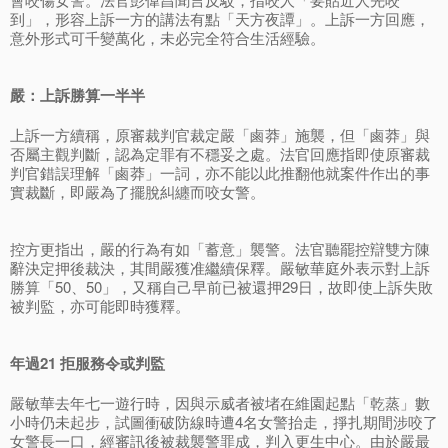
到」，形容上訴一方的講法有點「天方夜譚」。上訴一方回應，
意外形式可千變萬化，未必完全符合生活經驗。
嚴：上訴勝算一半半
上訴一方續稱，原審裁判官裁定嚴「鹵莽」施襲，但「鹵莽」與
否屬主觀判斷，認為定罪有不穩妥之處。法官回應指即使原審裁
判官錯誤理解「鹵莽」一詞，亦不能以此推翻他就案件作出的事
實裁斷，即嚴為了擺脫糾纏而咬女警。
控方更指出，嚴的行為有如「蓄意」襲警。法官聽罷控辯雙方陳
辭決定押後裁決，其間嚴獲准繼續保釋。嚴敏華庭外表示對上訴
勝算「50、50」，又稱自己早前已被還押29日，故即使上訴失敗
被判監，亦可能即時獲釋。
年過21 拒服務令或判監
嚴敏華去年七一遊行時，因與示威者被堵在維園起點「乾蒸」數
小時仍未起步，試圖衝破防線時遭4名女警抬走，掙扎期間涉咬了
女警長一口，經審訊後被裁襲警罪成，判入更生中心。由於嚴最