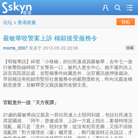
發帖
论坛
>
香港政黨
嚴敏華咬警案上訴 稱願接受服務令
morris_2007
发表于
2013-05-22 22:06
收藏
【明報專訊】綽號「小辣椒」的社民連成員嚴敏華，去年七一遊
行衝擊防線時咬了女警長一口，被判入更生中心。她不服判決上
訴至高院原訟庭，並堅稱事件純屬意外，法官審訊後押後裁決。
早前稱沒有犯錯而堅拒社會服務令的嚴態度軟化，昨向法庭改稱
願意接受，並解釋受父親說服而改變主意。
官駁意外一說「天方夜譚」
21歲的嚴敏華由父親及一群社民連人士陪同到庭，包括社民連主
席梁國雄、「阿牛」曾健成等。上訴一方庭上指出，案發時情况
混亂，嚴只是「意外」咬到女警，從沒有犯罪意圖，又指不排除
混亂間「對方撞埋佢（嚴）棚牙度」，剛巧嚴當時正在說話，才
會咬傷女警。法官彭偉昌聞言反駁，指咬人「要貼近人先咬