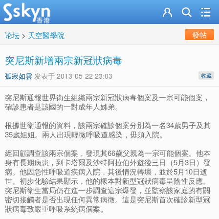
發帖
论坛
>
天空醫學院
突尼斯新增兩宗新冠狀病毒
孤寂如雲
发表于
2013-05-22 23:03
收藏
突尼斯通報世界衛生組織兩宗新冠狀病毒個案及一宗可能個案，
確診患者是該國的一對成年人姊弟。
根據世衛通報的資料，該兩宗確診個案分別為一名34歲男子及其
35歲姐姐。兩人出現輕微呼吸道感染，毋須入院。
經回顧調查該兩宗個案，發現其66歲父親為一宗可能個案。他本
身有長期病患，到卡塔爾及沙特阿拉伯外遊後三日（5月3日）發
病。他因急性呼吸道疾病入院，其後情況轉壞，並於5月10日逝
世。初步化驗結果顯示，他的樣本對新型冠狀病毒呈陰性反應。
突尼斯衛生當局仍在進一步調查這宗爆發，並監察該家庭的有關
密切接觸者是否出現任何異常病徵。這是突尼斯首次確診新型冠
狀病毒致嚴重呼吸系統病個案。