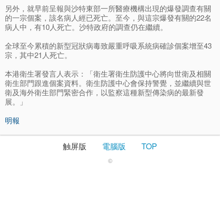
另外，就早前呈報與沙特東部一所醫療機構出現的爆發調查有關
的一宗個案，該名病人經已死亡。至今，與這宗爆發有關的22名
病人中，有10人死亡。沙特政府的調查仍在繼續。
全球至今累積的新型冠狀病毒致嚴重呼吸系統病確診個案增至43
宗，其中21人死亡。
本港衛生署發言人表示：「衛生署衛生防護中心將向世衛及相關
衛生部門跟進個案資料。衛生防護中心會保持警覺，並繼續與世
衛及海外衛生部門緊密合作，以監察這種新型傳染病的最新發
展。」
明報
触屏版
電腦版
TOP
©