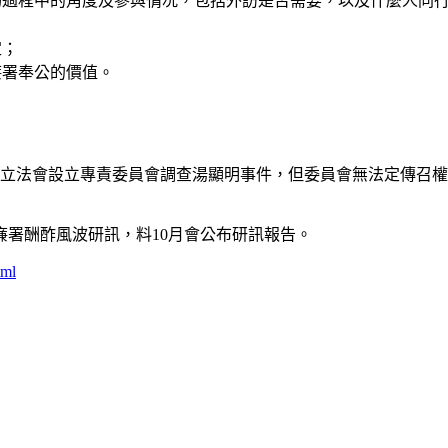
物過程中的角度及參與情况，包括外訪是否需要，以及什麼人同
定；
廉署奉公的價值。
在立法會設立專責委員會調查湯顯明事件，但委員會無法定傳召
署酬酢風波研訊，料10月會公布研訊報告。
tml