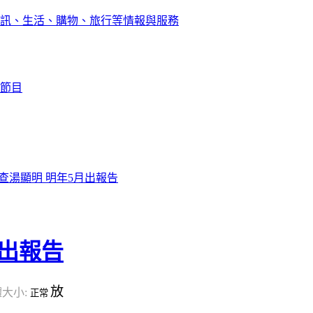
訊、生活、購物、旅行等情報與服務
節目
查湯顯明 明年5月出報告
月出報告
放
大小:
正常