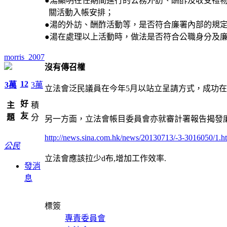
●湯顯明在任期間進行的公務外訪、酬酢及收受禮
關活動入帳安排；
●湯的外訪、酬酢活動等，是否符合廉署內部的規
●湯在處理以上活動時，做法是否符合公職身分及
morris_2007
沒有傳召權
12
3萬
3萬
立法會泛民議員在今年5月以站立呈請方式，成功
好
主
積
友
題
分
另一方面，立法會帳目委員會亦就審計署報告揭發廉
http://news.sina.com.hk/news/20130713/-3-3016050/1.h
公民
立法會應該拉少d布,增加工作效率.
發消
息
標簽
專責委員會