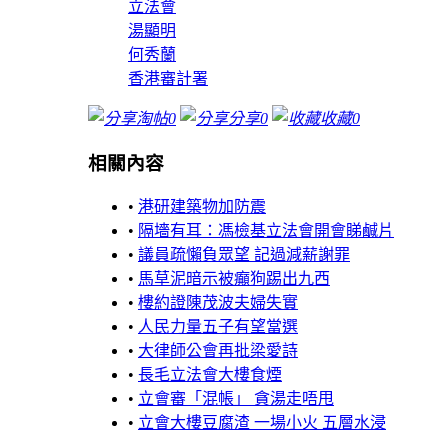
立法會
湯顯明
何秀蘭
香港審計署
淘帖
0
分享
0
收藏
0
相關內容
•
港研建築物加防震
•
隔墻有耳：馮檢基立法會開會睇鹹片
•
議員疏懶負眾望 記過減薪謝罪
•
馬草泥暗示被癲狗踢出九西
•
樓約證陳茂波夫婦失實
•
人民力量五子有望當選
•
大律師公會再批梁愛詩
•
長毛立法會大樓食煙
•
立會審「混帳」 貪湯走唔甩
•
立會大樓豆腐渣 一場小火 五層水浸