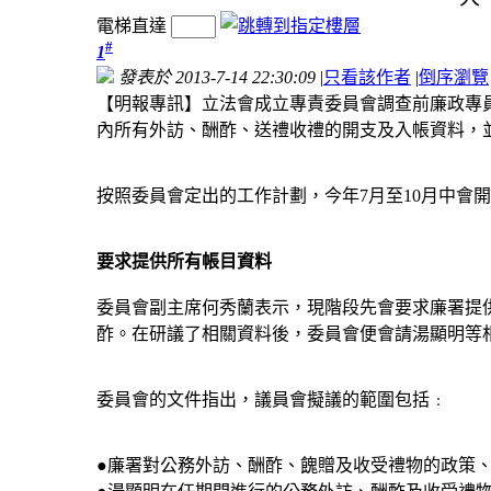
電梯直達
#
1
發表於 2013-7-14 22:30:09
|
只看該作者
|
倒序瀏覽
【明報專訊】立法會成立專責委員會調查前廉政專員
內所有外訪、酬酢、送禮收禮的開支及入帳資料，
按照委員會定出的工作計劃，今年7月至10月中會
要求提供所有帳目資料
委員會副主席何秀蘭表示，現階段先會要求廉署提
酢。在研議了相關資料後，委員會便會請湯顯明等
委員會的文件指出，議員會擬議的範圍包括﹕
●廉署對公務外訪、酬酢、餽贈及收受禮物的政策