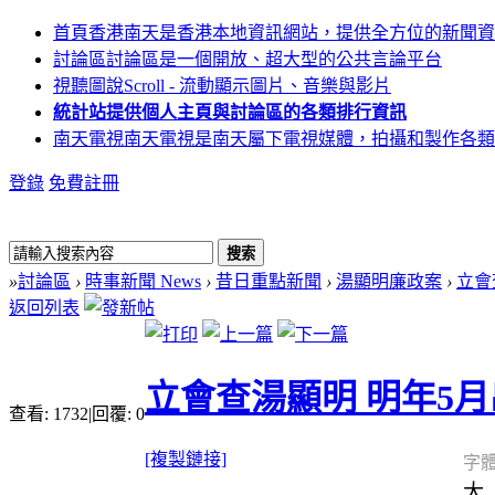
首頁
香港南天是香港本地資訊網站，提供全方位的新聞資
討論區
討論區是一個開放、超大型的公共言論平台
視聽圖說
Scroll - 流動顯示圖片、音樂與影片
統計站
提供個人主頁與討論區的各類排行資訊
南天電視
南天電視是南天屬下電視媒體，拍攝和製作各類
登錄
免費註冊
搜索
»
討論區
›
時事新聞 News
›
昔日重點新聞
›
湯顯明廉政案
›
立會
返回列表
立會查湯顯明 明年5
查看:
1732
|
回覆:
0
[複製鏈接]
字體
大