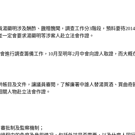
湯顯明涉及酬酢、餽贈醜聞，調查工作分3階段，預料要待201
並一定會要求湯顯明等涉案人赴立法會作證。
開會進行調查籌備工作，10月至明年2月中會向證人取證，而大概
供帳目及文件，讓議員審閱，了解廉署中誰人替湯買酒、買曲奇
相關人物赴立法會作證。
、審批制及監察機制；